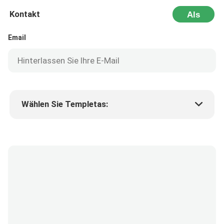
Kontakt
Als
Nächstes
Email
Wählen Sie Templetas:
Preis des Produkts
Min.order quantity
Fordern Sie Muster an
Mehr Details