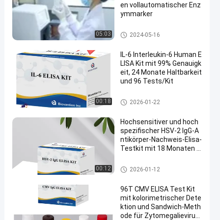
en vollautomatischer Enz
ymmarker
Vollautomatischer Analyzer
05:03
2024-05-16
IL-6 Interleukin-6 Human E
LISA Kit mit 99% Genauigk
eit, 24 Monate Haltbarkeit
und 96 Tests/Kit
ELISA Test Kit
00:18
2026-01-22
Hochsensitiver und hoch
spezifischer HSV-2 IgG-A
ntikörper-Nachweis-Elisa-
Testkit mit 18 Monaten H
altbarkeit
ELISA Test Kit
00:12
2026-01-12
96T CMV ELISA Test Kit
mit kolorimetrischer Dete
ktion und Sandwich-Meth
ode für Zytomegalievirus-