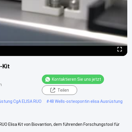
-Kit
Kontaktieren Sie uns jetzt
n
Teilen
üstung CgA ELISA RUO
#
48 Wells-osteopontin elisa Ausrüstung
O Elisa Kit von Biovantion, dem führenden Forschungstool für
..Unser .....
Weitere Informationen