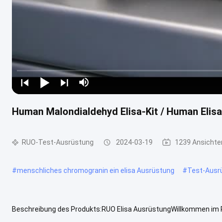
Human Malondialdehyd Elisa-Kit / Human Elisa
RUO-Test-Ausrüstung
2024-03-19
1239 Ansichte
#
menschliches chromogranin ein elisa Ausrüstung
#
Test-Ausr
Beschreibung des Produkts:RUO Elisa AusrüstungWillkommen im RU
Hormonerkennung.Sie ist die ideale Wahl für jedes Forschungsprojekt