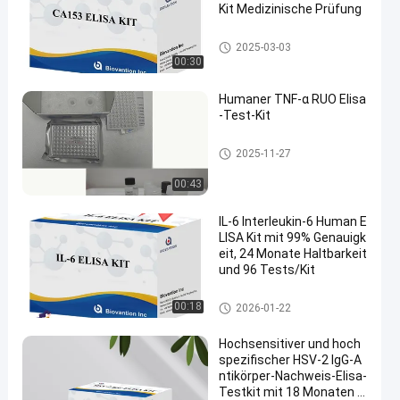
Kit Medizinische Prüfung
RUO-Test-Ausrüstung
2025-03-03
00:30
Humaner TNF-α RUO Elisa
-Test-Kit
RUO-Test-Ausrüstung
2025-11-27
00:43
IL-6 Interleukin-6 Human E
LISA Kit mit 99% Genauigk
eit, 24 Monate Haltbarkeit
und 96 Tests/Kit
ELISA Test Kit
00:18
2026-01-22
Hochsensitiver und hoch
spezifischer HSV-2 IgG-A
ntikörper-Nachweis-Elisa-
Testkit mit 18 Monaten H