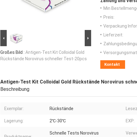
Zahlung und Vers
Min Bestellmeng
Preis:
Verpackung Info
Lieferzeit:
Zahlungsbedingu
Großes Bild :
Antigen-Test Kit Colloidal Gold
Versorgungsmater
Rückstände Norovirus schneller Test-20pcs
Kontakt
Antigen-Test Kit Colloidal Gold Rückstände Norovirus schn
Beschreibung
Exemplar:
Rückstände
Lesez
Lagerung:
2℃-30℃
EXP:
Schnelle Tests Norovirus
Verwe
Produktname: