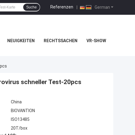
Referenzen
|
German
Suche
NEUIGKEITEN
RECHTSSACHEN
VR-SHOW
0pcs
rovirus schneller Test-20pcs
China
BIOVANTION
ISO13485
20T/box