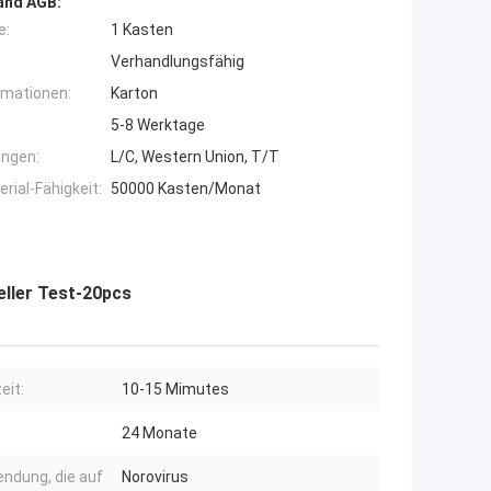
and AGB:
e:
1 Kasten
Verhandlungsfähig
rmationen:
Karton
5-8 Werktage
ngen:
L/C, Western Union, T/T
ial-Fähigkeit:
50000 Kasten/Monat
eller Test-20pcs
eit:
10-15 Mimutes
24 Monate
ndung, die auf
Norovirus