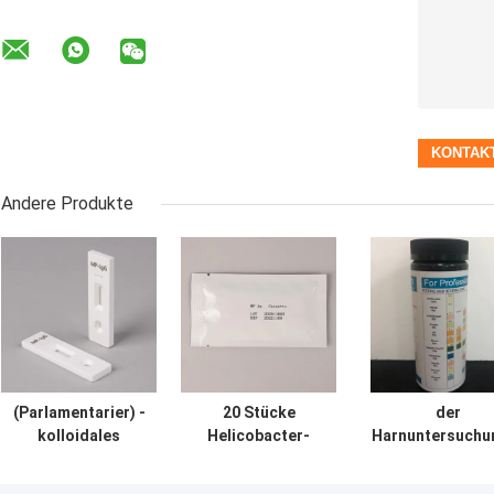
Andere Produkte
(Parlamentarier) -
20 Stücke
der
kolloidales
Helicobacter-
Harnuntersuchu
Goldschneller
Pförtner-
100T Urin-Infek
Test-Mykoplasma
Antigen-Test-
Test-des Strei