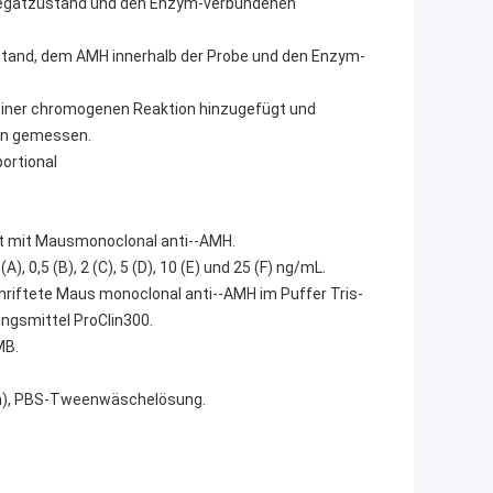
ggregatzustand und den Enzym-verbundenen
stand, dem AMH innerhalb der Probe und den Enzym-
 einer chromogenen Reaktion hinzugefügt und
ion gemessen.
portional
ert mit Mausmonoclonal anti--AMH.
A), 0,5 (B), 2 (C), 5 (D), 10 (E) und 25 (F) ng/mL.
hriftete Maus monoclonal anti--AMH im Puffer Tris-
ungsmittel ProClin300.
MB.
ich), PBS-Tweenwäschelösung.