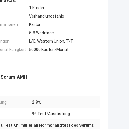
and AGB:
e:
1 Kasten
Verhandlungsfähig
rmationen:
Karton
5-8 Werktage
ngen:
L/C, Western Union, T/T
ial-Fähigkeit:
50000 Kasten/Monat
es Serum-AMH
ung:
2-8℃
:
96 Test/Ausrüstung
a Test Kit
,
mullerian Hormonantitest des Serums