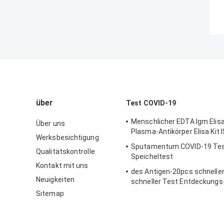
über
Test COVID-19
Menschlicher EDTA Igm Elis
Über uns
Plasma-Antikörper Elisa Kit
Werksbesichtigung
Sputamentum COVID-19 Tes
Qualitätskontrolle
Speicheltest
Kontakt mit uns
des Antigen-20pcs schneller
Neuigkeiten
schneller Test Entdeckungs
Ausrüstungs-COVID-19 15 M
Sitemap