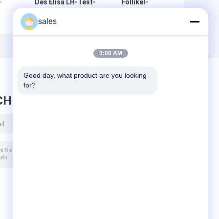
-
Des Elisa LH-Test-
Follikel-
Streifen-ISO13485 PC
anregendes
sales
Luteinisierungshormon-
Hormon FSH, das
Test-der Ausrüstungs-
Test-
sa
96
Hauptausrüstung
BIOVANTION Kit
3:08 AM
Serums FSH prüft
Good day, what product are you looking 
for?
CHRICHT HINTERLASSEN