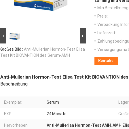
Zahlung und Vers
Min Bestellmeng
Preis:
Verpackung Info
Lieferzeit:
Zahlungsbedingu
Großes Bild :
Anti-Mullerian Hormon-Test Elisa
Versorgungsmater
Test Kit BIOVANTION des Serum-AMH
Kontakt
Anti-Mullerian Hormon-Test Elisa Test Kit BIOVANTION d
Beschreibung
Exemplar:
Serum
Lager
EXP:
24 Monate
Größe
Hervorheben:
Anti-Mullerian Hormon-Test AMH
,
AMH Elis