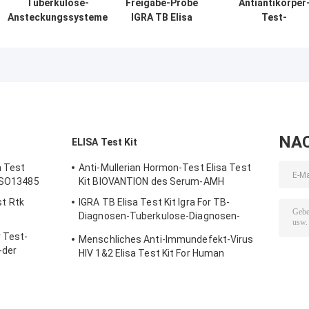
Tuberkulose-
Freigabe-Probe
Antiantikörper
Ansteckungssysteme
IGRA TB Elisa
Test-
mit einer langen
Test Kit
Ausrüstungen
Haltbarkeit und einer
Interferon
schilddrüsen-
2C-8C-
Gamma für
Peroxydase-Eli
Konservierung
Mykobakterium-
Test Kit Antis
Tuberkulose
TPO
NA
ELISA Test Kit
a Test
Anti-Mullerian Hormon-Test Elisa Test
 ISO13485
Kit BIOVANTION des Serum-AMH
t Rtk
IGRA TB Elisa Test Kit Igra For TB-
Diagnosen-Tuberkulose-Diagnosen-
Interferon-Gamma
 Test-
Menschliches Anti-Immundefekt-Virus
-der
HIV 1&2 Elisa Test Kit For Human
inuten