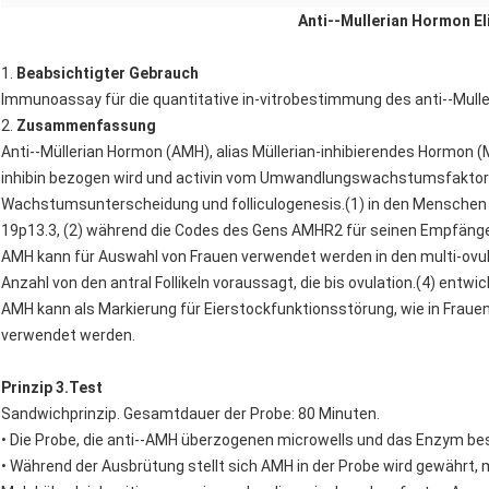
Anti--Mullerian Hormon El
1.
Beabsichtigter Gebrauch
Immunoassay für die quantitative in-vitrobestimmung des anti--Mul
2.
Zusammenfassung
Anti--Müllerian Hormon (AMH), alias Müllerian-inhibierendes Hormon (M
inhibin bezogen wird und activin vom Umwandlungswachstumsfaktor B
Wachstumsunterscheidung und folliculogenesis.(1) in den Menschen
19p13.3, (2) während die Codes des Gens AMHR2 für seinen Empfäng
AMH kann für Auswahl von Frauen verwendet werden in den multi-o
Anzahl von den antral Follikeln voraussagt, die bis ovulation.(4) entwi
AMH kann als Markierung für Eierstockfunktionsstörung, wie in Frau
verwendet werden.
Prinzip 3.Test
Sandwichprinzip. Gesamtdauer der Probe: 80 Minuten.
• Die Probe, die anti--AMH überzogenen microwells und das Enzym be
• Während der Ausbrütung stellt sich AMH in der Probe wird gewährt, 