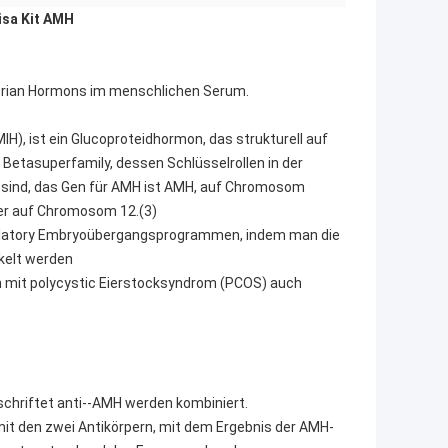
isa Kit AMH
lerian Hormons im menschlichen Serum.
IH), ist ein Glucoproteidhormon, das strukturell auf
etasuperfamily, dessen Schlüsselrollen in der
 sind, das Gen für AMH ist AMH, auf Chromosom
er auf Chromosom 12.(3)
vulatory Embryoübergangsprogrammen, indem man die
ckelt werden
en mit polycystic Eierstocksyndrom (PCOS) auch
schriftet anti--AMH werden kombiniert.
mit den zwei Antikörpern, mit dem Ergebnis der AMH-