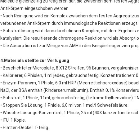
Moleküle gleichzeitig zu reagieren dar, die zwischen dem festen A
Antikörpern eingeschoben werden.
• Nach Reinigung wird ein Komplex zwischen dem festen Aggregatzu
verbundenen Antikörpern durch immunologische Reaktionen erzeugt.
• Substratlösung wird dann durch diesen Komplex, mit dem Ergebnis
katalysiert. Die resultierende chromogene Reaktion wird als Absorpt
• Die Absorption ist zur Menge von AMH in den Beispielreagenzien pro
4.Materials stellte zur Verfügung
• Beschichteter Microplate, 8 X12 Streifen, 96 Brunnen, vorgalvanisi
• Kalibrierer, 6 Phiolen, 1 ml jedes, gebrauchsfertig; Konzentrationen: 0 (
• Enzym-Paronym, 1 Phiole, 6,0 ml HRP (Meerrettichperoxydase) besc
NaCl, der BSA enthält (Rinderserumalbumin). Enthält 0,1% Konservier
• Substrat, 1 Phiole, 11ml, gebrauchsfertig, (tetramethylbenzidine) T
• Stoppen Sie Lösung, 1 Phiole, 6,0 ml von 1 mol/l Schwefelsäure.
• Wäsche-Lösungs-Konzentrat, 1 Phiole, 25 ml (40X konzentrierte s
• IFU, 1 Kopie.
• Platten-Deckel: 1-teilig.