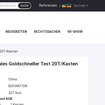
Referenzen
|
German
Suche
NEUIGKEITEN
RECHTSSACHEN
VR-SHOW
t 20T/Kasten
ales Goldschneller Test 20T/Kasten
China
BIOVANTION
20T/box
and AGB:
e:
1 Kasten