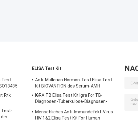
NA
ELISA Test Kit
a Test
Anti-Mullerian Hormon-Test Elisa Test
 ISO13485
Kit BIOVANTION des Serum-AMH
t Rtk
IGRA TB Elisa Test Kit Igra For TB-
Diagnosen-Tuberkulose-Diagnosen-
Interferon-Gamma
 Test-
Menschliches Anti-Immundefekt-Virus
-der
HIV 1&2 Elisa Test Kit For Human
inuten