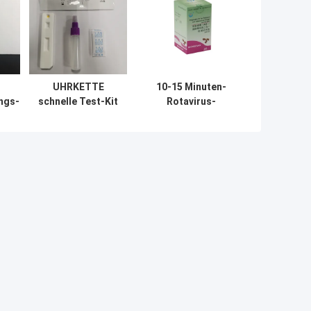
UHRKETTE
10-15 Minuten-
ngs-
schnelle Test-Kit
Rotavirus-
tion
Chemical Ands
Adenovirus-Test-
fen-
GICA des Test-
kolloidales
ft
Karten-fäkale
Goldschneller
okkulten Bluts
Test
Methode
b