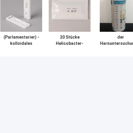
(Parlamentarier) -
20 Stücke
der
kolloidales
Helicobacter-
Harnuntersuchu
Goldschneller
Pförtner-
100T Urin-Infek
Test-Mykoplasma
Antigen-Test-
Test-des Strei
Pneumoniae Igg
kolloidales
ISO13485 strei
IgG Antikörper
Goldschnelle
trockenes
Test-
chemisches
Verfahren a