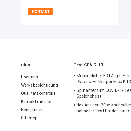
über
Test COVID-19
Menschlicher EDTA Igm Elis
Über uns
Plasma-Antikörper Elisa Kit
Werksbesichtigung
Sputamentum COVID-19 Tes
Qualitätskontrolle
Speicheltest
Kontakt mit uns
des Antigen-20pcs schneller
Neuigkeiten
schneller Test Entdeckungs
Ausrüstungs-COVID-19 15 M
Sitemap