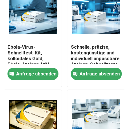
Ebola-Virus-
Schnelle, präzise,
Schnelltest-Kit,
kostengünstige und
kolloidales Gold,
individuell anpassbare
Ebola-Antigen-IgM-
Antigen-Schnelltests
Antikörper-
für Ebola-Virus-
Anfrage absenden
Anfrage absenden
Diagnosetestkassette
Antigene
für das Notfall-
Nichtmaschinenbetrieb
Screening im
mit
Heim
Krankenhauslabor
Kolloidgoldmethode
Produkte
Über uns