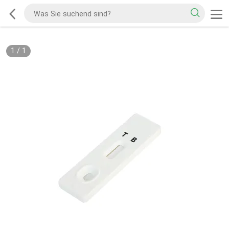
1
/
1