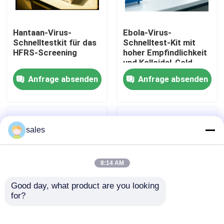
Werksbesichtigung
Hantaan-Virus-
Ebola-Virus-
Schnelltestkit für das
Schnelltest-Kit mit
HFRS-Screening
hoher Empfindlichkeit
Qualitätskontrolle
und Kolloidal-Gold-
Methode für 15
Anfrage absenden
Anfrage absenden
Minuten Ergebnisse
Kontakt mit uns
Neuigkeiten
sales
Rechtssachen
8:14 AM
Good day, what product are you looking 
VR Show
for?
Ebola-Virus-
Hochempfindlicher
Schnelltest-Kit,
Dengue-IgG/IgM-
ELISA Test Kit