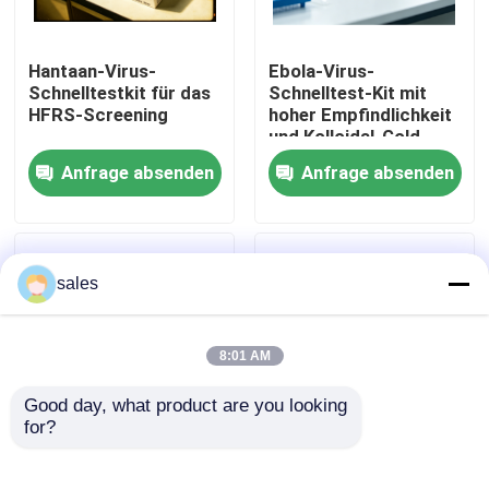
Werksbesichtigung
Hantaan-Virus-
Ebola-Virus-
Schnelltestkit für das
Schnelltest-Kit mit
HFRS-Screening
hoher Empfindlichkeit
Qualitätskontrolle
und Kolloidal-Gold-
Methode für 15
Anfrage absenden
Anfrage absenden
Minuten Ergebnisse
Kontakt mit uns
Neuigkeiten
sales
Rechtssachen
8:01 AM
Good day, what product are you looking 
VR Show
for?
Ebola-Virus-
Hochempfindlicher
Schnelltest-Kit,
Dengue-IgG/IgM-
ELISA Test Kit