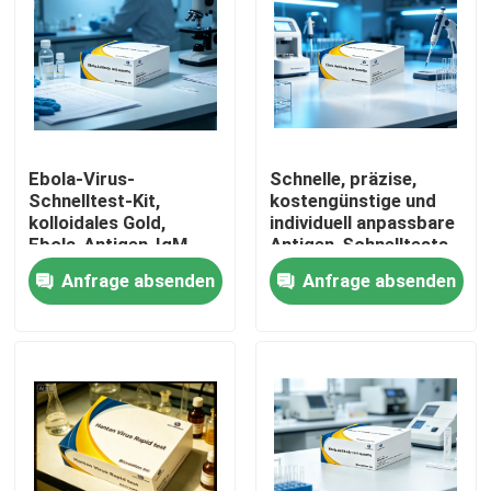
Ebola-Virus-
Schnelle, präzise,
Schnelltest-Kit,
kostengünstige und
kolloidales Gold,
individuell anpassbare
Ebola-Antigen-IgM-
Antigen-Schnelltests
Antikörper-
für Ebola-Virus-
Anfrage absenden
Anfrage absenden
Diagnosetestkassette
Antigene
für das Notfall-
Nichtmaschinenbetrieb
Screening im
mit
Heim
Krankenhauslabor
Kolloidgoldmethode
Produkte
Über uns