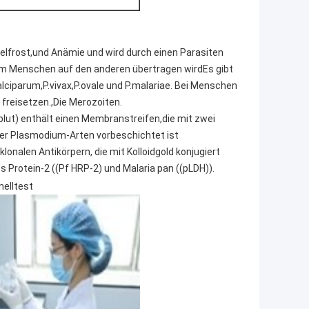
ttelfrost,und Anämie und wird durch einen Parasiten
nem Menschen auf den anderen übertragen wirdEs gibt
alciparum,P.vivax,P.ovale und P.malariae. Bei Menschen
 freisetzen.,Die Merozoiten.
lblut) enthält einen Membranstreifen,die mit zwei
der Plasmodium-Arten vorbeschichtet ist
lonalen Antikörpern, die mit Kolloidgold konjugiert
s Protein-2 ((Pf HRP-2) und Malaria pan ((pLDH)).