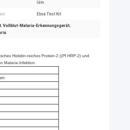
Urin
re:
Elisa Test Kit
t
,
Vollblut-Malaria-Erkennungsgerät
,
aria
isches Histidin-reiches Protein-2 ((Pf HRP-2) und
n Malaria-Infektion.
den