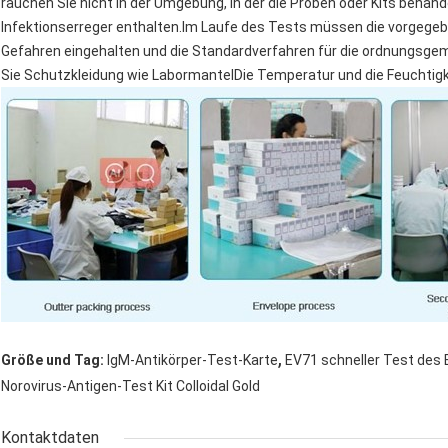
rauchen Sie nicht in der Umgebung, in der die Proben oder Kits behand
Infektionserreger enthalten.Im Laufe des Tests müssen die vorge
Gefahren eingehalten und die Standardverfahren für die ordnungsge
Sie Schutzkleidung wie LabormantelDie Temperatur und die Feuchtigke
,
Größe und Tag:
IgM-Antikörper-Test-Karte
EV71 schneller Test des 
Norovirus-Antigen-Test Kit Colloidal Gold
Kontaktdaten