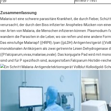
Typ
Antwort-Test
Zusammenfassung
Malaria ist eine schwere parasitäre Krankheit, die durch Fieber, Schü
verursacht, der durch den Biss infizierter Anopheles-Mücken von ei
vier Arten von Malaria, die Menschen infizieren können: Plasmodium f
wandern die Parasiten in die Leber, wo sie reifen und eine andere Form
Das einstufige Malariapf ((HRPII) /pan ((pLDH) Antigentestgerät ((Vol
monoklonalen Antikörpern als zwei getrennte Linien Dehydrogenase 
((P.falciparum,vivax,malariae,ovale). Das konjugate Pad wird mit monok
sind und für P spezifisch sind, ausgestoßen.Falcparum Histidin-reiche