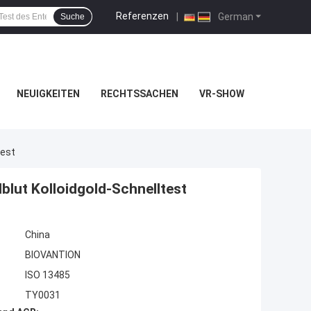
Referenzen
|
German
Suche
NEUIGKEITEN
RECHTSSACHEN
VR-SHOW
test
lblut Kolloidgold-Schnelltest
China
BIOVANTION
ISO 13485
TY0031