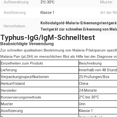
Aufbewahrung:
2℃-30℃
Muster:
Assifizierung:
Klasse 1
Art der Wa
Kolloidalgold-Malaria-Erkennungstestgerä
Hervorheben:
Testgerät zur schnellen Erkennung von Mal
Typhus-IgG/IgM-Schnelltest
Beabsichtigte Verwendung
Zur schnellen qualitativen Bestimmung von Malaria P.falciparum spezif
Malaria Pan (pLDH) im menschlichen Blut als Hilfe bei der Diagnose vo
Einzelheiten zum Produkt
Beschreibung
Lieferung
Innerhalb von 48 Stun
Verpackungsspezifikationen
25 Prüfungen/Box
Herkunftsland
China
Hersteller
24 Monate
Konservierungsmethode
2°C bis 30°C
Muster
Urin
Assifizierung
Klasse 1