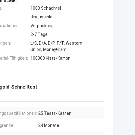
and AGB:
e:
1000 Schachtel
discussible
rmationen:
Verpackung
2-7 Tage
ngen:
L/C, D/A, D/P, T/T, Western
Union, MoneyGram
ial-Fähigkeit:
100000 Kiste/Karton
dgold-Schnelltest
gsspezifikationen:
25 Tests/Kasten
grenze:
24 Monate