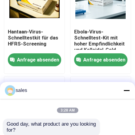
Werksbesichtigung
Hantaan-Virus-
Ebola-Virus-
Qualitätskontrolle
Schnelltestkit für das
Schnelltest-Kit mit
HFRS-Screening
hoher Empfindlichkeit
und Kolloidal-Gold-
Kontakt mit uns
Methode für 15
Anfrage absenden
Anfrage absenden
Minuten Ergebnisse
Neuigkeiten
sales
Rechtssachen
3:28 AM
VR Show
Good day, what product are you looking 
for?
ELISA Test Kit