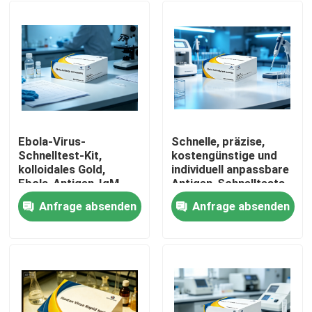
Ebola-Virus-
Schnelle, präzise,
Schnelltest-Kit,
kostengünstige und
kolloidales Gold,
individuell anpassbare
Ebola-Antigen-IgM-
Antigen-Schnelltests
Antikörper-
für Ebola-Virus-
Anfrage absenden
Anfrage absenden
Diagnosetestkassette
Antigene
Heim
für das Notfall-
Nichtmaschinenbetrieb
Screening im
mit
Krankenhauslabor
Kolloidgoldmethode
Produkte
Über uns