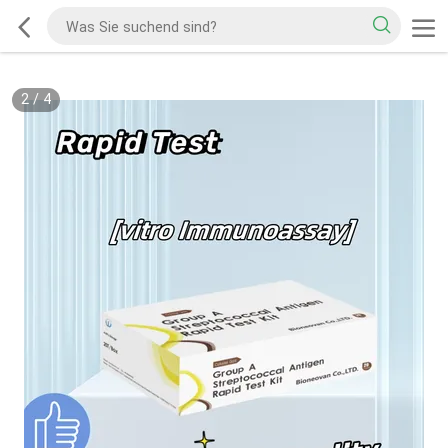
2
/
4