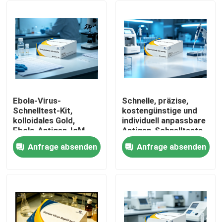
Ebola-Virus-
Schnelle, präzise,
Schnelltest-Kit,
kostengünstige und
kolloidales Gold,
individuell anpassbare
Ebola-Antigen-IgM-
Antigen-Schnelltests
Antikörper-
für Ebola-Virus-
Anfrage absenden
Anfrage absenden
Diagnosetestkassette
Antigene
Heim
für das Notfall-
Nichtmaschinenbetrieb
Screening im
mit
Krankenhauslabor
Kolloidgoldmethode
Produkte
Über uns