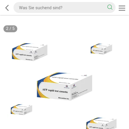
2
/
5