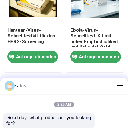
Werksbesichtigung
Hantaan-Virus-
Ebola-Virus-
Qualitätskontrolle
Schnelltestkit für das
Schnelltest-Kit mit
HFRS-Screening
hoher Empfindlichkeit
und Kolloidal-Gold-
Kontakt mit uns
Methode für 15
Anfrage absenden
Anfrage absenden
Minuten Ergebnisse
Neuigkeiten
sales
Rechtssachen
2:29 AM
VR Show
Good day, what product are you looking 
for?
ELISA Test Kit