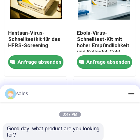
Werksbesichtigung
Hantaan-Virus-
Ebola-Virus-
Qualitätskontrolle
Schnelltestkit für das
Schnelltest-Kit mit
HFRS-Screening
hoher Empfindlichkeit
und Kolloidal-Gold-
Kontakt mit uns
Methode für 15
Anfrage absenden
Anfrage absenden
Minuten Ergebnisse
Neuigkeiten
sales
Rechtssachen
3:47 PM
VR Show
Good day, what product are you looking 
for?
ELISA Test Kit