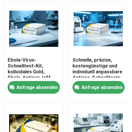
Ebola-Virus-
Schnelle, präzise,
Schnelltest-Kit,
kostengünstige und
kolloidales Gold,
individuell anpassbare
Ebola-Antigen-IgM-
Antigen-Schnelltests
Antikörper-
für Ebola-Virus-
Anfrage absenden
Anfrage absenden
Diagnosetestkassette
Antigene
Heim
für das Notfall-
Nichtmaschinenbetrieb
Screening im
mit
Krankenhauslabor
Kolloidgoldmethode
Produkte
Über uns