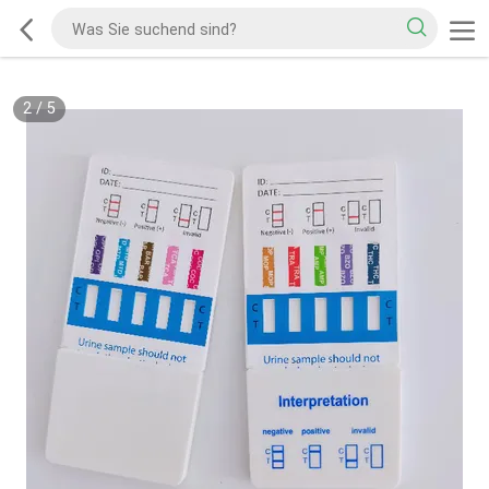
2
/
5