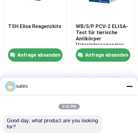
Werksbesichtigung
TSH Elisa Reagenzkits
WB/S/P PCV-2 ELISA-
Test für tierische
Qualitätskontrolle
Antikörper
Veterinärreagenzien
Anfrage absenden
Anfrage absenden
Kontakt mit uns
Neuigkeiten
sales
Rechtssachen
2:11 PM
VR Show
Good day, what product are you looking 
for?
Detektionskit für
ELISA-Test für
ELISA Test Kit