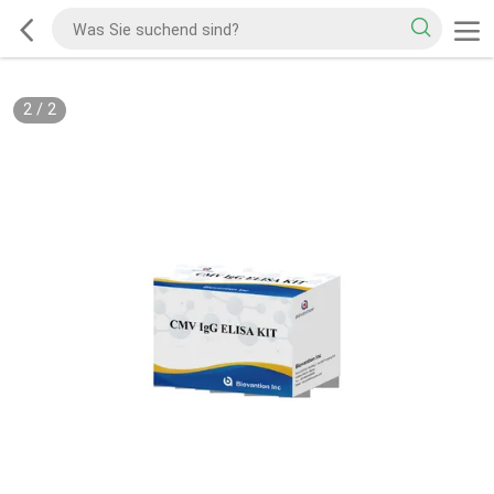
2
/
2