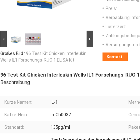
Preis:
Verpackung Info
Lieferzeit:
Zahlungsbedingu
Versorgungsmater
Großes Bild :
96 Test Kit Chicken Interleukin
Kontakt
Wells IL1 Forschungs-RUO 1 ELISA Kit
96 Test Kit Chicken Interleukin Wells IL1 Forschungs-RUO 1
Beschreibung
Kurze Namen:
IL-1
Meth
Katze. Nein.:
In-Ch0032
Genn
Standard:
135pg/ml
Paket
Test-Ausrüstung der Forschungs-RUO
,
Huh