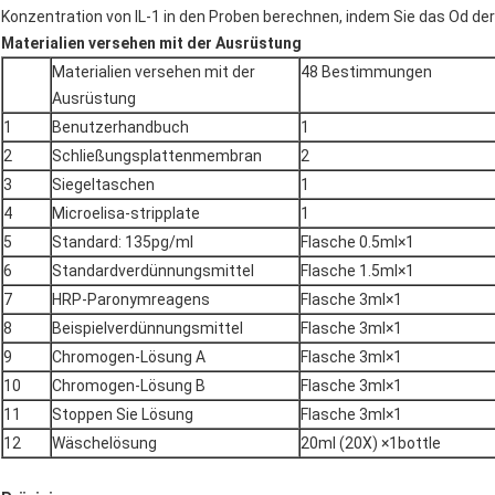
Konzentration von IL-1 in den Proben berechnen, indem Sie das Od der
Materialien versehen mit der Ausrüstung
Materialien versehen mit der
48 Bestimmungen
Ausrüstung
1
Benutzerhandbuch
1
2
Schließungsplattenmembran
2
3
Siegeltaschen
1
4
Microelisa-stripplate
1
5
Standard: 135pg/ml
Flasche 0.5ml×1
6
Standardverdünnungsmittel
Flasche 1.5ml×1
7
HRP-Paronymreagens
Flasche 3ml×1
8
Beispielverdünnungsmittel
Flasche 3ml×1
9
Chromogen-Lösung A
Flasche 3ml×1
10
Chromogen-Lösung B
Flasche 3ml×1
11
Stoppen Sie Lösung
Flasche 3ml×1
12
Wäschelösung
20ml (20X) ×1bottle