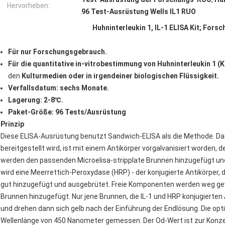
Hervorheben:
96 Test-Ausrüstung Wells IL1 RUO
Huhninterleukin 1, IL-1 ELISA Kit; Fors
Für nur Forschungsgebrauch.
Für die quantitative in-vitrobestimmung von Huhninterleukin 1 (
den
Kulturmedien oder in irgendeiner biologischen Flüssigkeit.
Verfallsdatum: sechs Monate.
Lagerung: 2-8℃.
Paket-Größe: 96 Tests/Ausrüstung
Prinzip
Diese ELISA-Ausrüstung benutzt Sandwich-ELISA als die Methode. Das 
bereitgestellt wird, ist mit einem Antikörper vorgalvanisiert worden, d
werden den passenden Microelisa-stripplate Brunnen hinzugefügt un
wird eine Meerrettich-Peroxydase (HRP) - der konjugierte Antikörper, de
gut hinzugefügt und ausgebrütet. Freie Komponenten werden weg g
Brunnen hinzugefügt. Nur jene Brunnen, die IL-1 und HRP konjugierten A
und drehen dann sich gelb nach der Einführung der Endlösung. Die opt
Wellenlänge von 450 Nanometer gemessen. Der Od-Wert ist zur Konzent