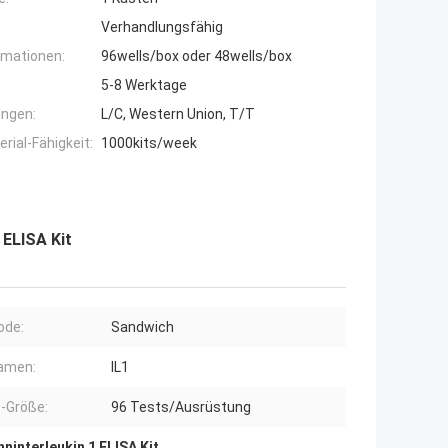
Verhandlungsfähig
rmationen:
96wells/box oder 48wells/box
5-8 Werktage
ngen:
L/C, Western Union, T/T
ial-Fähigkeit:
1000kits/week
 ELISA Kit
ode:
Sandwich
amen:
IL1
-Größe:
96 Tests/Ausrüstung
ninterleukin 1 ELISA Kit
,