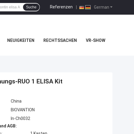
Referenzen
|
German
Suche
NEUIGKEITEN
RECHTSSACHEN
VR-SHOW
chungs-RUO 1 ELISA Kit
China
BIOVANTION
In-Ch0032
and AGB:
e:
1 Kasten