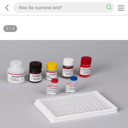
2
/
2