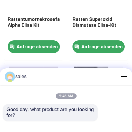
Werksbesichtigung
Rattentumornekrosefaktor
Ratten Superoxid
Alpha Elisa Kit
Dismutase Elisa-Kit
Qualitätskontrolle
Anfrage absenden
Anfrage absenden
Kontakt mit uns
Neuigkeiten
sales
Rechtssachen
5:46 AM
Good day, what product are you looking 
VR Show
for?
Humaner Brucella-IgM
Humaner TNF-α RUO
96-Test
Elisa-Test-Kit
ELISA Test Kit