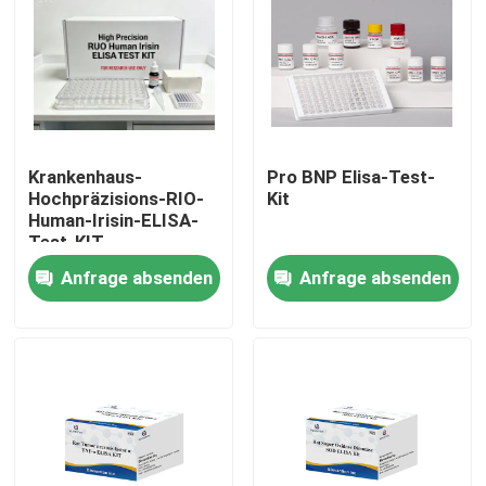
Krankenhaus-
Pro BNP Elisa-Test-
Hochpräzisions-RIO-
Kit
Human-Irisin-ELISA-
Test-KIT
Anfrage absenden
Anfrage absenden
Heim
Produkte
Über uns