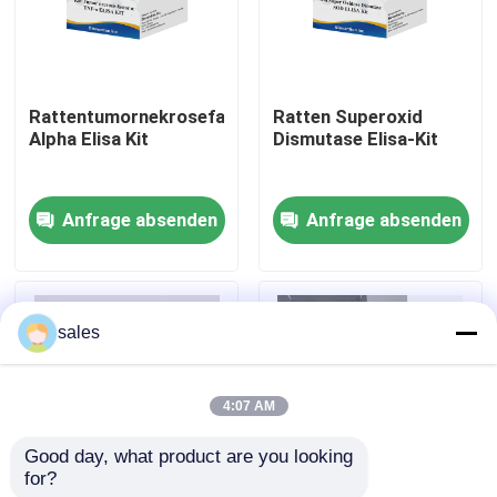
Werksbesichtigung
Rattentumornekrosefaktor
Ratten Superoxid
Qualitätskontrolle
Alpha Elisa Kit
Dismutase Elisa-Kit
Kontakt mit uns
Anfrage absenden
Anfrage absenden
Neuigkeiten
sales
Rechtssachen
4:07 AM
VR Show
Good day, what product are you looking 
for?
ELISA Test Kit