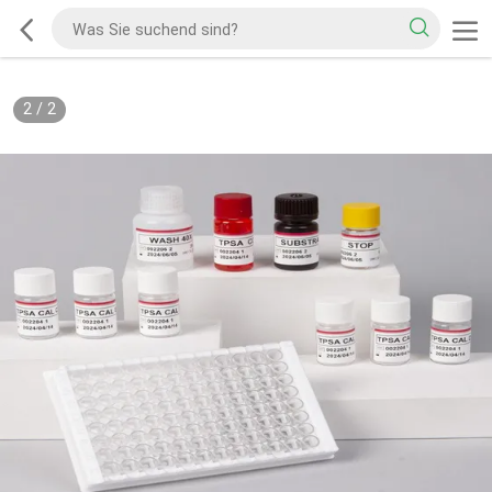
2
/
2