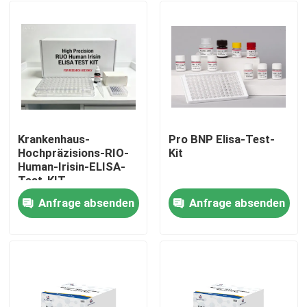
Krankenhaus-
Pro BNP Elisa-Test-
Hochpräzisions-RIO-
Kit
Human-Irisin-ELISA-
Test-KIT
Anfrage absenden
Anfrage absenden
Heim
Produkte
Über uns