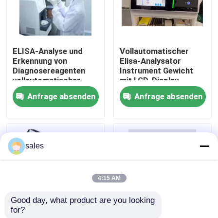
Werksbesichtigung
ELISA-Analyse und
Vollautomatischer
Qualitätskontrolle
Erkennung von
Elisa-Analysator
Diagnosereagenten
Instrument Gewicht
vollautomatischer
mit LCD-Display
Kontakt mit uns
Enzymmarker
Anfrage absenden
Anfrage absenden
Neuigkeiten
sales
Rechtssachen
4:15 AM
VR Show
Good day, what product are you looking 
for?
ELISA Test Kit