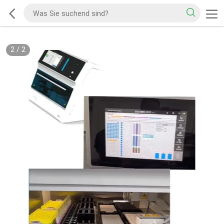
2
/
2