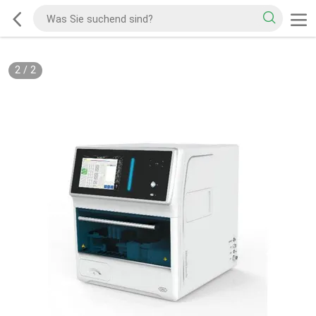
2
/
2