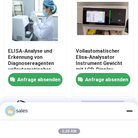
Werksbesichtigung
Qualitätskontrolle
ELISA-Analyse und
Vollautomatischer
Kontakt mit uns
Erkennung von
Elisa-Analysator
Diagnosereagenten
Instrument Gewicht
vollautomatischer
mit LCD-Display
Enzymmarker
Neuigkeiten
Anfrage absenden
Anfrage absenden
Rechtssachen
sales
VR Show
2:29 AM
ELISA Test Kit