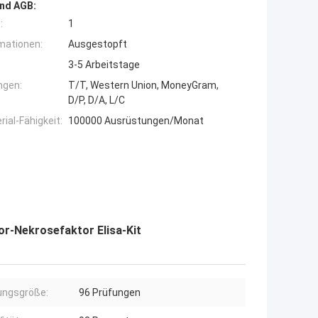
nd AGB:
:
1
mationen:
Ausgestopft
3-5 Arbeitstage
ngen:
T/T, Western Union, MoneyGram,
D/P, D/A, L/C
ial-Fähigkeit:
100000 Ausrüstungen/Monat
r-Nekrosefaktor Elisa-Kit
ungsgröße:
96 Prüfungen