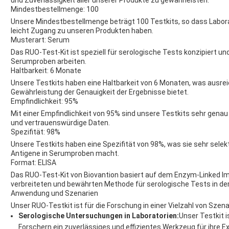
und Zuverlässigkeit aller unserer Produkte zu gewährleisten.
Mindestbestellmenge: 100
Unsere Mindestbestellmenge beträgt 100 Testkits, so dass Labor
leicht Zugang zu unseren Produkten haben.
Musterart: Serum
Das RUO-Test-Kit ist speziell für serologische Tests konzipiert und 
Serumproben arbeiten.
Haltbarkeit: 6 Monate
Unsere Testkits haben eine Haltbarkeit von 6 Monaten, was ausre
Gewährleistung der Genauigkeit der Ergebnisse bietet.
Empfindlichkeit: 95%
Mit einer Empfindlichkeit von 95% sind unsere Testkits sehr genau
und vertrauenswürdige Daten.
Spezifität: 98%
Unsere Testkits haben eine Spezifität von 98%, was sie sehr selekt
Antigene in Serumproben macht.
Format: ELISA
Das RUO-Test-Kit von Biovantion basiert auf dem Enzym-Linked I
verbreiteten und bewährten Methode für serologische Tests in de
Anwendung und Szenarien
Unser RUO-Testkit ist für die Forschung in einer Vielzahl von Sze
Serologische Untersuchungen in Laboratorien:
Unser Testkit i
Forschern ein zuverlässiges und effizientes Werkzeug für ihre E