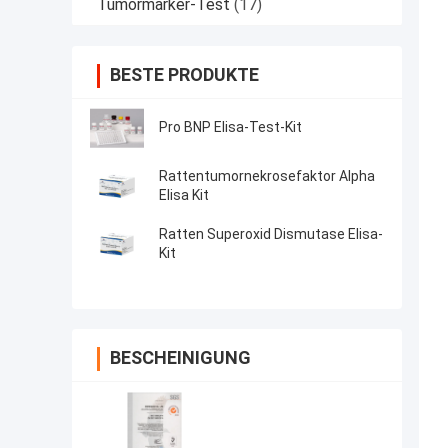
Tumormarker-Test
(17)
BESTE PRODUKTE
Pro BNP Elisa-Test-Kit
Rattentumornekrosefaktor Alpha
Elisa Kit
Ratten Superoxid Dismutase Elisa-
Kit
BESCHEINIGUNG