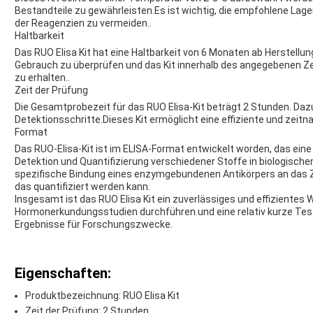
Bestandteile zu gewährleisten.Es ist wichtig, die empfohlene La
der Reagenzien zu vermeiden..
Haltbarkeit
Das RUO Elisa Kit hat eine Haltbarkeit von 6 Monaten ab Herstellu
Gebrauch zu überprüfen und das Kit innerhalb des angegebenen 
zu erhalten..
Zeit der Prüfung
Die Gesamtprobezeit für das RUO Elisa-Kit beträgt 2 Stunden. Daz
Detektionsschritte.Dieses Kit ermöglicht eine effiziente und zei
Format
Das RUO-Elisa-Kit ist im ELISA-Format entwickelt worden, das eine
Detektion und Quantifizierung verschiedener Stoffe in biologisch
spezifische Bindung eines enzymgebundenen Antikörpers an das Z
das quantifiziert werden kann.
Insgesamt ist das RUO Elisa Kit ein zuverlässiges und effizientes 
Hormonerkundungsstudien durchführen.und eine relativ kurze Testz
Ergebnisse für Forschungszwecke.
Eigenschaften:
Produktbezeichnung: RUO Elisa Kit
Zeit der Prüfung: 2 Stunden