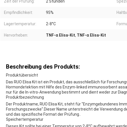
Zeit der Prüfung:
2 Stunden
Spezif
Empfindlichkeit:
95%
Haltba
Lagertemperatur:
2-8°C
Forma
Hervorheben:
TNF-α Elisa-Kit
,
TNF-α Elisa-Kit
Beschreibung des Produkts:
Produktübersicht
Das RUO Elisa Kit ist ein Produkt, das ausschließlich für Forschu
Hormondetektion mit Hilfe des Enzym-linked immunosorbent assay 
nur für die In-vitro-Anwendung bestimmt und dient weder zur Diag
Produktbezeichnung
Der Produktname, RUO Elisa Kit, steht für "Enzymgebundenes Imm
Forschungszwecke".Dieser Name unterstreicht die Verwendung de
und das spezifische Format der Prüfung..
Speichertemperatur
Dieses Kit sollte bei einer Temperatur von 2-8°C aufbewahrt werde