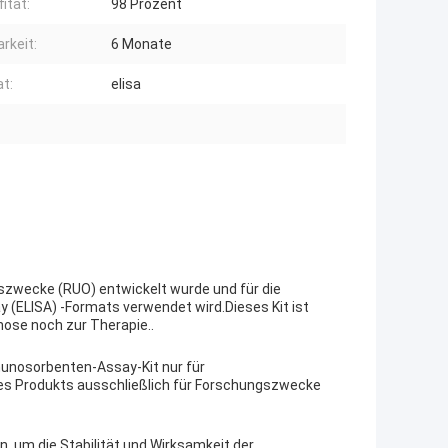
ität:
98 Prozent
rkeit:
6 Monate
t:
elisa
ngszwecke (RUO) entwickelt wurde und für die
(ELISA) -Formats verwendet wird.Dieses Kit ist
nose noch zur Therapie..
unosorbenten-Assay-Kit nur für
s Produkts ausschließlich für Forschungszwecke
n, um die Stabilität und Wirksamkeit der