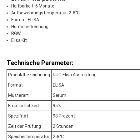
Haltbarkeit: 6 Monate
Aufbewahrungstemperatur: 2-8°C
Format: ELISA
Hormonerkennung
RGW
Elisa Kit
Technische Parameter:
Produktbezeichnung
RUO Elisa Ausrüstung
Format
ELISA
Musterart
Serum
Empfindlichkeit
95%
Spezifität
98 Prozent
Zeit der Prüfung
2 Stunden
Speichertemperatur
2-8°C