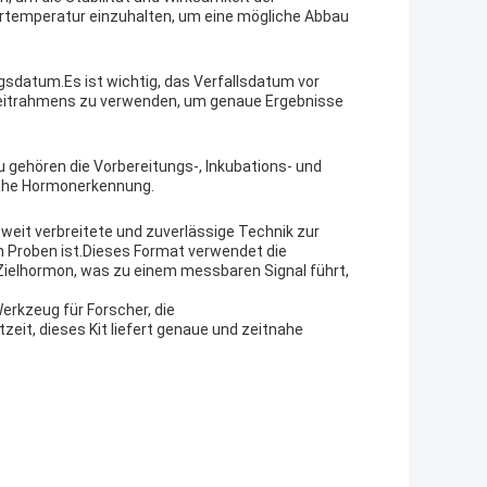
gertemperatur einzuhalten, um eine mögliche Abbau
ngsdatum.Es ist wichtig, das Verfallsdatum vor
Zeitrahmens zu verwenden, um genaue Ergebnisse
u gehören die Vorbereitungs-, Inkubations- und
tnahe Hormonerkennung.
 weit verbreitete und zuverlässige Technik zur
en Proben ist.Dieses Format verwendet die
ielhormon, was zu einem messbaren Signal führt,
Werkzeug für Forscher, die
eit, dieses Kit liefert genaue und zeitnahe