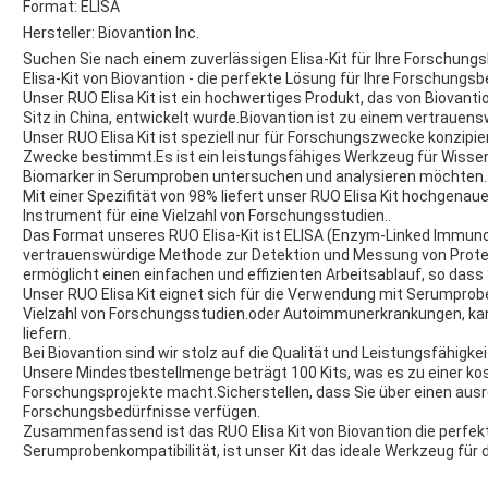
Format: ELISA
Hersteller: Biovantion Inc.
Suchen Sie nach einem zuverlässigen Elisa-Kit für Ihre Forschung
Elisa-Kit von Biovantion - die perfekte Lösung für Ihre Forschungsb
Unser RUO Elisa Kit ist ein hochwertiges Produkt, das von Biovan
Sitz in China, entwickelt wurde.Biovantion ist zu einem vertraue
Unser RUO Elisa Kit ist speziell nur für Forschungszwecke konzipi
Zwecke bestimmt.Es ist ein leistungsfähiges Werkzeug für Wissen
Biomarker in Serumproben untersuchen und analysieren möchten.
Mit einer Spezifität von 98% liefert unser RUO Elisa Kit hochgenau
Instrument für eine Vielzahl von Forschungsstudien..
Das Format unseres RUO Elisa-Kit ist ELISA (Enzym-Linked Immuno
vertrauenswürdige Methode zur Detektion und Messung von Protei
ermöglicht einen einfachen und effizienten Arbeitsablauf, so dass 
Unser RUO Elisa Kit eignet sich für die Verwendung mit Serumprobe
Vielzahl von Forschungsstudien.oder Autoimmunerkrankungen, kan
liefern.
Bei Biovantion sind wir stolz auf die Qualität und Leistungsfähigke
Unsere Mindestbestellmenge beträgt 100 Kits, was es zu einer kos
Forschungsprojekte macht.Sicherstellen, dass Sie über einen ausr
Forschungsbedürfnisse verfügen.
Zusammenfassend ist das RUO Elisa Kit von Biovantion die perfek
Serumprobenkompatibilität, ist unser Kit das ideale Werkzeug für