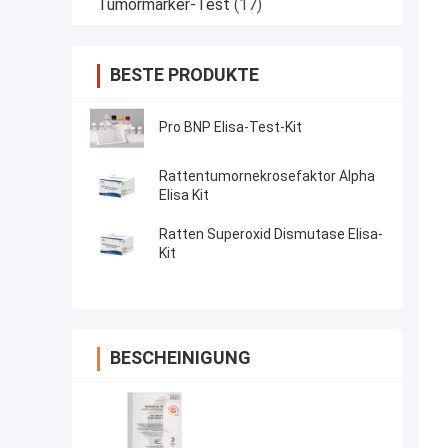
Tumormarker-Test
(17)
BESTE PRODUKTE
Pro BNP Elisa-Test-Kit
Rattentumornekrosefaktor Alpha
Elisa Kit
Ratten Superoxid Dismutase Elisa-
Kit
BESCHEINIGUNG