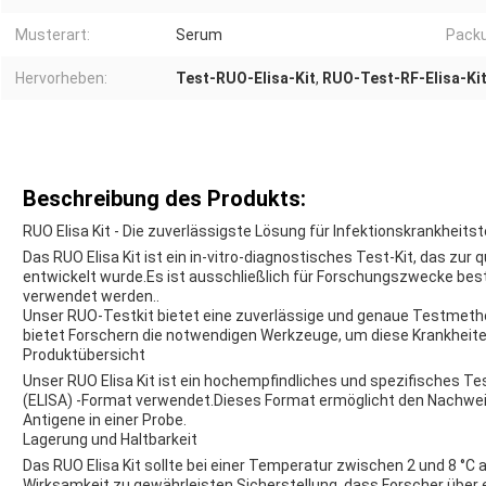
Musterart:
Serum
Pack
Hervorheben:
Test-RUO-Elisa-Kit
,
RUO-Test-RF-Elisa-Ki
Beschreibung des Produkts:
RUO Elisa Kit - Die zuverlässigste Lösung für Infektionskrankheits
Das RUO Elisa Kit ist ein in-vitro-diagnostisches Test-Kit, das zur
entwickelt wurde.Es ist ausschließlich für Forschungszwecke bes
verwendet werden..
Unser RUO-Testkit bietet eine zuverlässige und genaue Testmetho
bietet Forschern die notwendigen Werkzeuge, um diese Krankheite
Produktübersicht
Unser RUO Elisa Kit ist ein hochempfindliches und spezifisches 
(ELISA) -Format verwendet.Dieses Format ermöglicht den Nachwei
Antigene in einer Probe.
Lagerung und Haltbarkeit
Das RUO Elisa Kit sollte bei einer Temperatur zwischen 2 und 8 °C
Wirksamkeit zu gewährleisten.Sicherstellung, dass Forscher über e