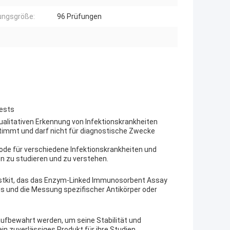
ungsgröße:
96 Prüfungen
t
tests
 qualitativen Erkennung von Infektionskrankheiten
timmt und darf nicht für diagnostische Zwecke
de für verschiedene Infektionskrankheiten und
n zu studieren und zu verstehen.
Testkit, das das Enzym-Linked Immunosorbent Assay
s und die Messung spezifischer Antikörper oder
 aufbewahrt werden, um seine Stabilität und
in zuverlässiges Produkt für ihre Studien