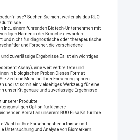
sbedürfnisse? Suchen Sie nicht weiter als das RUO
edürfnisse.
tion Inc., einem führenden Biotech-Unternehmen mit
nswürdigen Namen in der Branche geworden.
ert und nicht für diagnostische oder therapeutische
schaftler und Forscher, die verschiedene
e und zuverlässige Ergebnisse.Es ist ein wichtiges
sorbent Assay), eine weit verbreitete und
nen in biologischen Proben.Dieses Format
Sie Zeit und Mühe bei Ihrer Forschung sparen.
n und ist somit ein vielseitiges Werkzeug für eine
n unser Kit genaue und zuverlässige Ergebnisse
it unserer Produkte.
tengünstigen Option für kleinere
eichenden Vorrat an unserem RUO Elisa Kit für Ihre
te Wahl für Ihre Forschungsbedürfnisse.und
 die Untersuchung und Analyse von Biomarkern.