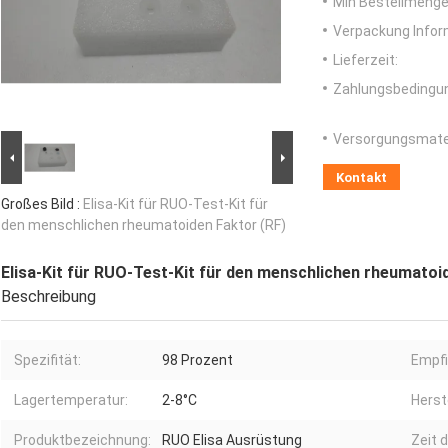
Min Bestellmenge
Verpackung Infor
Lieferzeit:
Zahlungsbedingu
Versorgungsmater
Kontakt
Großes Bild :
Elisa-Kit für RUO-Test-Kit für
den menschlichen rheumatoiden Faktor (RF)
Elisa-Kit für RUO-Test-Kit für den menschlichen rheumatoi
Beschreibung
Spezifität:
98 Prozent
Empfi
Lagertemperatur:
2-8°C
Herste
Produktbezeichnung:
RUO Elisa Ausrüstung
Zeit 