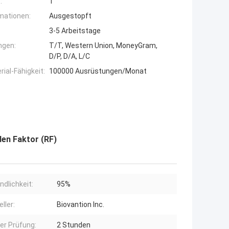
:
1
mationen:
Ausgestopft
3-5 Arbeitstage
ngen:
T/T, Western Union, MoneyGram,
D/P, D/A, L/C
ial-Fähigkeit:
100000 Ausrüstungen/Monat
den Faktor (RF)
ndlichkeit:
95%
ller:
Biovantion Inc.
der Prüfung:
2 Stunden