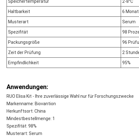
Speichertemperatur
2-8°C
Haltbarkeit
6 Monat
Musterart
Serum
Spezifität
98 Proz
Packungsgröße
96 Prüf
Zeit der Prüfung
2 Stund
Empfindlichkeit
95%
Anwendungen:
RUO Elisa Kit - Ihre zuverlässige Wahl nur für Forschungszwecke
Markenname: Biovantion
Herkunftsort: China
Mindestbestellmenge: 1
Spezifität: 98%
Musterart: Serum