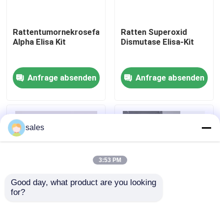
Werksbesichtigung
Rattentumornekrosefaktor
Ratten Superoxid
Alpha Elisa Kit
Dismutase Elisa-Kit
Qualitätskontrolle
Anfrage absenden
Anfrage absenden
Kontakt mit uns
Neuigkeiten
sales
Rechtssachen
3:53 PM
Good day, what product are you looking 
VR Show
for?
Humaner Brucella-IgM
Humaner TNF-α RUO
96-Test
Elisa-Test-Kit
ELISA Test Kit