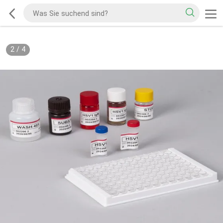
2
/
4