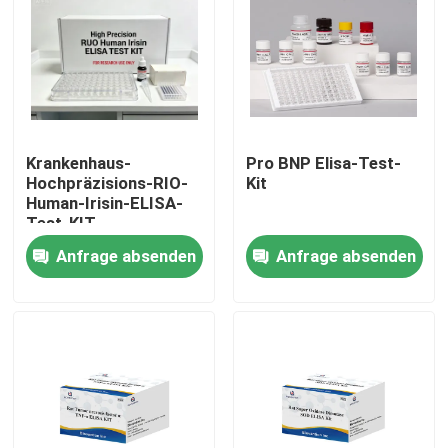
Krankenhaus-
Pro BNP Elisa-Test-
Hochpräzisions-RIO-
Kit
Human-Irisin-ELISA-
Test-KIT
Anfrage absenden
Anfrage absenden
Heim
Produkte
Über uns