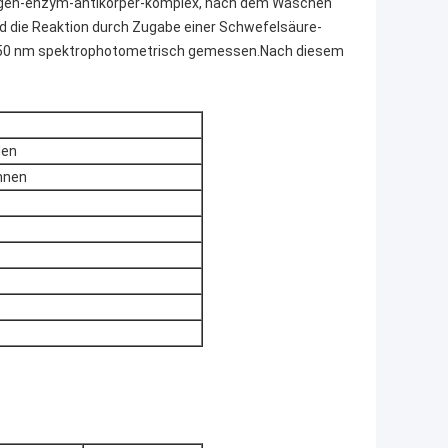
antigen-enzym-antikörper-komplex, nach dem Waschen
rd die Reaktion durch Zugabe einer Schwefelsäure-
n 450 nm spektrophotometrisch gemessen.Nach diesem
den
unnen