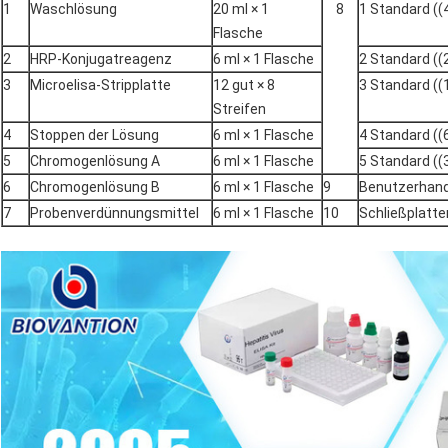
1
Waschlösung
20 ml × 1
8
1 Standard ((
Flasche
2
HRP-Konjugatreagenz
6 ml × 1 Flasche
2 Standard ((
3
Microelisa-Stripplatte
12 gut × 8
3 Standard ((
Streifen
4
Stoppen der Lösung
6 ml × 1 Flasche
4 Standard ((
5
Chromogenlösung A
6 ml × 1 Flasche
5 Standard ((
6
Chromogenlösung B
6 ml × 1 Flasche
9
Benutzerhan
7
Probenverdünnungsmittel
6 ml × 1 Flasche
10
Schließplat