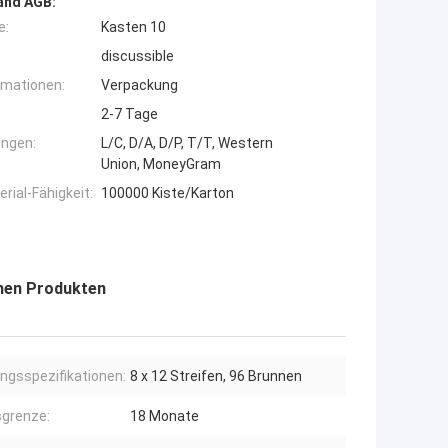
and AGB:
e:
Kasten 10
discussible
rmationen:
Verpackung
2-7 Tage
ngen:
L/C, D/A, D/P, T/T, Western
Union, MoneyGram
ial-Fähigkeit:
100000 Kiste/Karton
enen Produkten
ngsspezifikationen:
8 x 12 Streifen, 96 Brunnen
grenze:
18 Monate