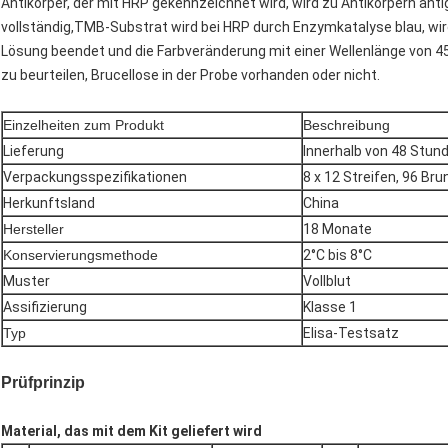
Antikörper, der mit HRP gekennzeichnet wird, wird zu Antikörpern 
vollständig,TMB-Substrat wird bei HRP durch Enzymkatalyse blau, wi
Lösung beendet und die Farbveränderung mit einer Wellenlänge vo
zu beurteilen, Brucellose in der Probe vorhanden oder nicht.
Einzelheiten zum Produkt
Beschreibung
Lieferung
Innerhalb von 48 Stun
Verpackungsspezifikationen
8 x 12 Streifen, 96 Br
Herkunftsland
China
Hersteller
18 Monate
Konservierungsmethode
2°C bis 8°C
Muster
Vollblut
Assifizierung
Klasse 1
Typ
Elisa-Testsatz
Prüfprinzip
Material, das mit dem Kit geliefert wird