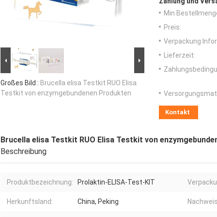
Zahlung und Vers
Min Bestellmeng
Preis:
Verpackung Info
Lieferzeit:
Zahlungsbedingu
Großes Bild :
Brucella elisa Testkit RUO Elisa
Testkit von enzymgebundenen Produkten
Versorgungsmater
Kontakt
Brucella elisa Testkit RUO Elisa Testkit von enzymgebund
Beschreibung
Produktbezeichnung:
Prolaktin-ELISA-Test-KIT
Verpacku
Herkunftsland:
China, Peking
Nachweis