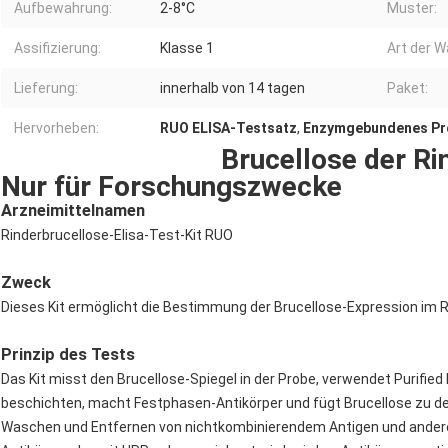
Aufbewahrung:
2-8°C
Muster:
Assifizierung:
Klasse 1
Art der W
Lieferung:
innerhalb von 14 tagen
Paket:
Hervorheben:
RUO ELISA-Testsatz
,
Enzymgebundenes Pro
Brucellose der Ri
Nur für Forschungszwecke
Arzneimittelnamen
Rinderbrucellose-Elisa-Test-Kit RUO
Zweck
Dieses Kit ermöglicht die Bestimmung der Brucellose-Expression im R
Prinzip des Tests
Das Kit misst den Brucellose-Spiegel in der Probe, verwendet Purified
beschichten, macht Festphasen-Antikörper und fügt Brucellose zu de
Waschen und Entfernen von nichtkombinierendem Antigen und andere