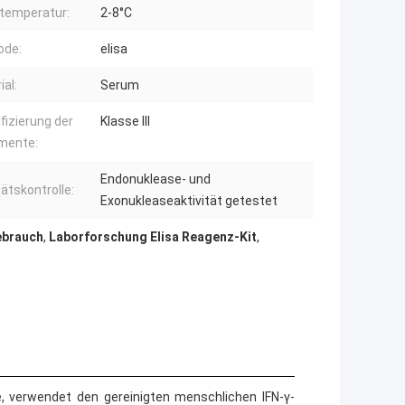
temperatur:
2-8°C
ode:
elisa
ial:
Serum
ifizierung der
Klasse III
mente:
Endonuklease- und
tätskontrolle:
Exonukleaseaktivität getestet
ebrauch
,
Laborforschung Elisa Reagenz-Kit
,
e, verwendet den gereinigten menschlichen IFN-γ-