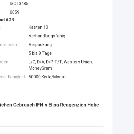
ISO13485
0059
nd AGB:
:
Kasten 10
Verhandlungsfähig
mationen:
Verpackung
5 bis 8 Tage
ngen:
L/C, D/A, D/P, T/T, Western Union,
MoneyGram
ial-Fähigkeit:
50000 Kiste/Monat
ichen Gebrauch IFN-γ Elisa Reagenzien Hohe