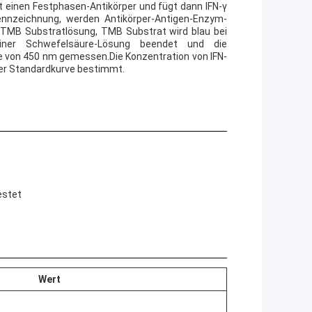
et einen Festphasen-Antikörper und fügt dann IFN-γ
ennzeichnung, werden Antikörper-Antigen-Enzym-
 TMB Substratlösung, TMB Substrat wird blau bei
iner Schwefelsäure-Lösung beendet und die
e von 450 nm gemessen.Die Konzentration von IFN-
 der Standardkurve bestimmt.
estet
Wert