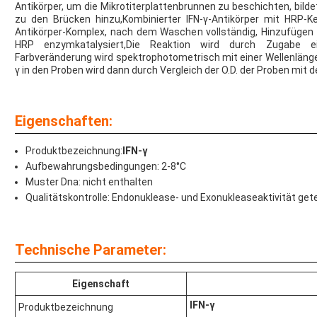
Antikörper, um die Mikrotiterplattenbrunnen zu beschichten, bild
zu den Brücken hinzu,Kombinierter IFN-γ-Antikörper mit HRP-K
Antikörper-Komplex, nach dem Waschen vollständig, Hinzufügen
HRP enzymkatalysiert,Die Reaktion wird durch Zugabe e
Farbveränderung wird spektrophotometrisch mit einer Wellenläng
γ in den Proben wird dann durch Vergleich der O.D. der Proben mit
Eigenschaften:
Produktbezeichnung:
IFN-γ
Aufbewahrungsbedingungen: 2-8°C
Muster Dna: nicht enthalten
Qualitätskontrolle: Endonuklease- und Exonukleaseaktivität get
Technische Parameter:
Eigenschaft
IFN-γ
Produktbezeichnung