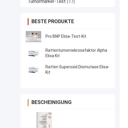
Tumormarker-Test
(17)
BESTE PRODUKTE
Pro BNP Elisa-Test-Kit
Rattentumornekrosefaktor Alpha
Elisa Kit
Ratten Superoxid Dismutase Elisa-
Kit
BESCHEINIGUNG