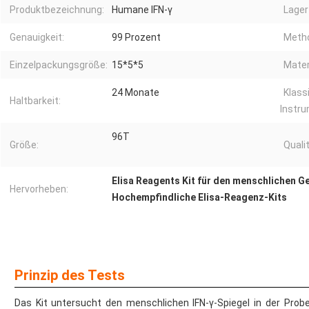
Produktbezeichnung:
Humane IFN-γ
Lager
Genauigkeit:
99 Prozent
Meth
Einzelpackungsgröße:
15*5*5
Mater
24 Monate
Klass
Haltbarkeit:
Instru
96T
Größe:
Quali
Elisa Reagents Kit für den menschlichen G
Hervorheben:
Hochempfindliche Elisa-Reagenz-Kits
Prinzip des Tests
Das Kit untersucht den menschlichen IFN-γ-Spiegel in der Prob