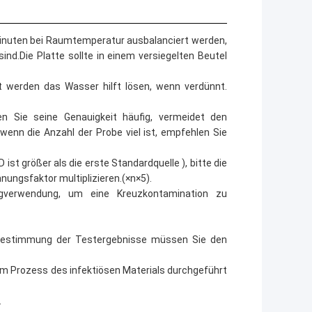
inuten bei Raumtemperatur ausbalanciert werden,
nd.Die Platte sollte in einem versiegelten Beutel
zt werden das Wasser hilft lösen, wenn verdünnt.
en Sie seine Genauigkeit häufig, vermeidet den
 wenn die Anzahl der Probe viel ist, empfehlen Sie
st größer als die erste Standardquelle ), bitte die
ungsfaktor multiplizieren.(×n×5).
gverwendung, um eine Kreuzkontamination zu
r Bestimmung der Testergebnisse müssen Sie den
dem Prozess des infektiösen Materials durchgeführt
.