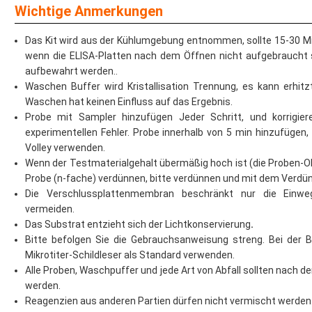
Wichtige Anmerkungen
Das Kit wird aus der Kühlumgebung entnommen, sollte 15-30 M
wenn die ELISA-Platten nach dem Öffnen nicht aufgebraucht si
aufbewahrt werden..
Waschen Buffer wird Kristallisation Trennung, es kann erhit
Waschen hat keinen Einfluss auf das Ergebnis.
Probe mit Sampler hinzufügen Jeder Schritt, und korrigier
experimentellen Fehler. Probe innerhalb von 5 min hinzufügen,
Volley verwenden.
Wenn der Testmaterialgehalt übermäßig hoch ist (die Proben-OD i
Probe (n-fache) verdünnen, bitte verdünnen und mit dem Verdünn
Die Verschlussplattenmembran beschränkt nur die Einwe
vermeiden.
Das Substrat entzieht sich der Lichtkonservierung
.
Bitte befolgen Sie die Gebrauchsanweisung streng. Bei de
Mikrotiter-Schildleser als Standard verwenden.
Alle Proben, Waschpuffer und jede Art von Abfall sollten nach 
werden.
Reagenzien aus anderen Partien dürfen nicht vermischt werden