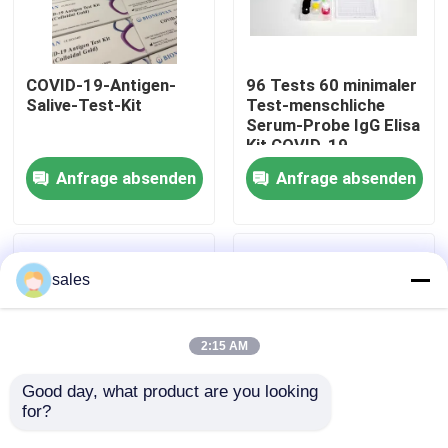
Werksbesichtigung
COVID-19-Antigen-
96 Tests 60 minimaler
Salive-Test-Kit
Test-menschliche
Qualitätskontrolle
Serum-Probe IgG Elisa
Kit COVID-19
Anfrage absenden
Anfrage absenden
Kontakt mit uns
Neuigkeiten
sales
Rechtssachen
2:15 AM
VR Show
Good day, what product are you looking 
for?
Menschlicher EDTA
des Antigen-20pcs
ELISA Test Kit