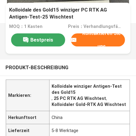
Kolloidale des Gold15 winziger PC RTK AG
Antigen-Test-25 Wischtest
MOQ：1 Kasten
Preis：Verhandlungsfähig
Kontaktieren Sie
Bestpreis
uns
PRODUKT-BESCHREIBUNG
Kolloidale winziger Antigen-Test
des Gold15
Markieren:
,
25 PC RTK AG Wischtest
,
Kolloidaler Gold-RTK AG Wischtest
Herkunftsort
China
Lieferzeit
5-8 Werktage