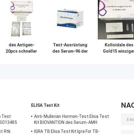
des Antigen-
Test-Ausrüstung
Kolloidale des
20pcs schneller
des Serum-96 der
Gold15 winzige
Test-schneller
PC-COVID-19 60
PC RTK AG
Test
Minuten
Antigen-Test-2
Entdeckungs-der
menschlicher
Wischtest
Ausrüstungs-
HBeAb Elisa Kit
COVID-19 15
Minuten
NA
ELISA Test Kit
a Test
Anti-Mullerian Hormon-Test Elisa Test
 ISO13485
Kit BIOVANTION des Serum-AMH
t Rtk
IGRA TB Elisa Test Kit Igra For TB-