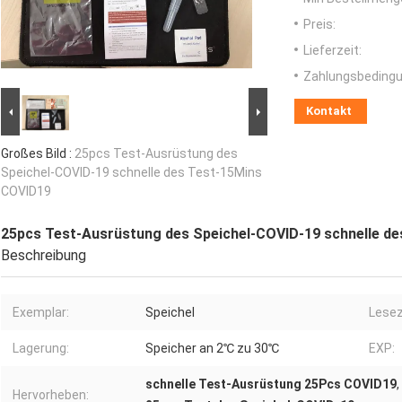
Preis:
Lieferzeit:
Zahlungsbedingu
Kontakt
Großes Bild :
25pcs Test-Ausrüstung des
Speichel-COVID-19 schnelle des Test-15Mins
COVID19
25pcs Test-Ausrüstung des Speichel-COVID-19 schnelle d
Beschreibung
Exemplar:
Speichel
Lesez
Lagerung:
Speicher an 2℃ zu 30℃
EXP:
schnelle Test-Ausrüstung 25Pcs COVID19
,
Hervorheben: