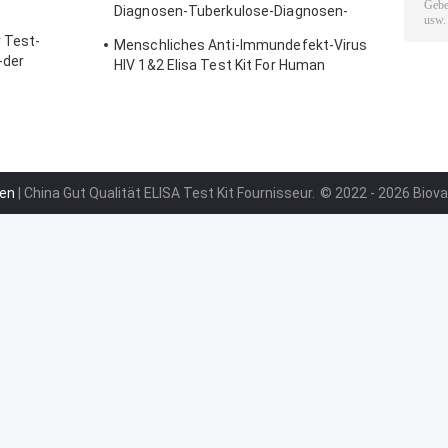
Diagnosen-Tuberkulose-Diagnosen-
Interferon-Gamma
 Test-
Menschliches Anti-Immundefekt-Virus
-der
HIV 1&2 Elisa Test Kit For Human
inuten
en
| China Gut Qualität ELISA Test Kit Fournisseur.
© 2022 - 2026 Biovan