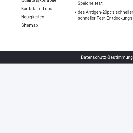
Qualitätskontrolle
Speicheltest
Kontakt mit uns
des Antigen-20pcs schneller
Neuigkeiten
schneller Test Entdeckungs
Ausrüstungs-COVID-19 15 M
Sitemap
Datenschutz-Bestimmung