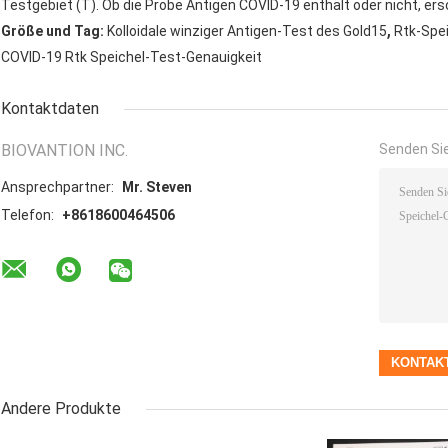
Testgebiet (T). Ob die Probe Antigen COVID-19 enthält oder nicht, ersch
,
Größe und Tag:
Kolloidale winziger Antigen-Test des Gold15
Rtk-Spe
COVID-19 Rtk Speichel-Test-Genauigkeit
Kontaktdaten
BIOVANTION INC.
Senden Sie
Ansprechpartner:
Mr. Steven
Telefon:
+8618600464506
Andere Produkte