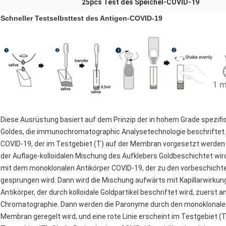
25pcs Test des Speichel-COVID-19
Schneller Testselbsttest des Antigen-COVID-19
Diese Ausrüstung basiert auf dem Prinzip der in hohem Grade spezifi
Goldes, die immunochromatographic Analysetechnologie beschriftet.
COVID-19, der im Testgebiet (T) auf der Membran vorgesetzt werden 
der Auflage-kolloidalen Mischung des Aufklebers Goldbeschichtet wird.
mit dem monoklonalen Antikörper COVID-19, der zu den vorbeschichtet
gesprungen wird. Dann wird die Mischung aufwärts mit Kapillarwirkunge
Antikörper, der durch kolloidale Goldpartikel beschriftet wird, zuerst
Chromatographie. Dann werden die Paronyme durch den monoklonalen
Membran geregelt wird, und eine rote Linie erscheint im Testgebiet (T).