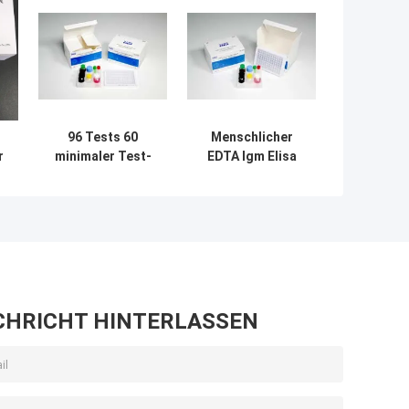
96 Tests 60
Menschlicher
r
minimaler Test-
EDTA Igm Elisa
menschliche
Test Plasma-
5
Serum-Probe IgG
Antikörper Elisa
Elisa Kit COVID-
Kit ISO13485
19
CHRICHT HINTERLASSEN