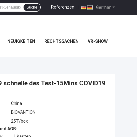
Referenzen
|
German
Suche
NEUIGKEITEN
RECHTSSACHEN
VR-SHOW
9 schnelle des Test-15Mins COVID19
China
BIOVANTION
25T/box
and AGB:
e:
1 Kasten