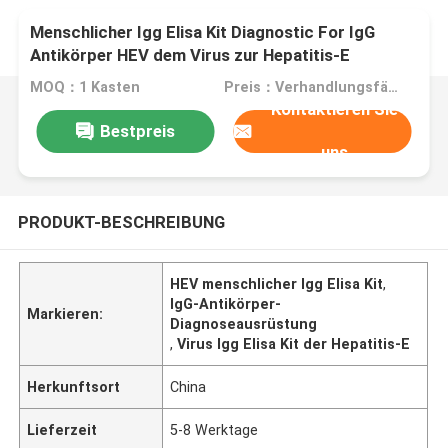
Menschlicher Igg Elisa Kit Diagnostic For IgG
Antikörper HEV dem Virus zur Hepatitis-E
MOQ：1 Kasten
Preis：Verhandlungsfähig
Kontaktieren Sie
Bestpreis
uns
PRODUKT-BESCHREIBUNG
HEV menschlicher Igg Elisa Kit
,
IgG-Antikörper-
Markieren:
Diagnoseausrüstung
,
Virus Igg Elisa Kit der Hepatitis-E
Herkunftsort
China
Lieferzeit
5-8 Werktage