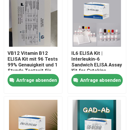
VB12 Vitamin B12
IL6 ELISA Kit |
ELISA Kit mit 96 Tests
Interleukin-6
99% Genauigkeit und 1
Sandwich ELISA Assay
Stunde Testzeit für
Kit for Cytokine
Vitaminmangelforschung
Quantitative Detection
Anfrage absenden
Anfrage absenden
in Biological Samples,
Serum, Plasma, Cell
Heim
Supernatant
Produkte
Über uns