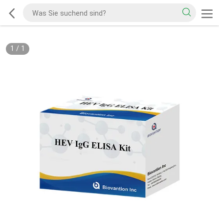
1
/
1