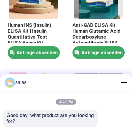
Werksbesichtigung
Human INS (Insulin)
Anti-GAD ELISA Kit
ELISA Kit | Insulin
Human Glutamic Acid
Qualitätskontrolle
Quantitative Test
Decarboxylase
ELISA Assay Kit,
Autoantibody ELISA
Sandwich ELISA For
KiT GAD-Ab / GAD65
Anfrage absenden
Anfrage absenden
Kontakt mit uns
Serum Plasma 96
Autoantibody Enzyme
Tests Laboratory
Linked
Research Reage
Immunosorbent Assay
Test Kit
Neuigkeiten
sales
Rechtssachen
4:43 PM
VR Show
Good day, what product are you looking 
for?
Human Brucella
Thyroid Stimulating
ELISA Test Kit