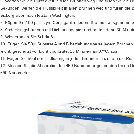
6. Werfen Sie die Flüssigkeit in allen Brunnen weg und füllen Sie die
Sekunden, werfen die Flüssigkeit in allen Brunnen weg und füllen di
Sickergruben nach letztem Washington.
7. Fügen Sie 100 μl Enzym Conjugant in jedem Brunnen ausgenommen
8. Abdeckungsbrunnen mit Dichtungspapier und brüten dann 30 Minut
9. Wiederholen Sie Schritt 6.
10. Fügen Sie 50μl Substrat A und B beziehungsweise jedem Brunnen e
leicht, geschützt vor Licht und brütet 15 Minuten an 37°C. aus.
11. Fügen Sie 50μl der Endlösung in jeden Brunnen hinzu, um die Reak
12. Messen Sie die Absorption bei 450 Nanometer gegen den freien R
690 Nanometer.