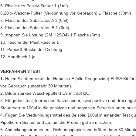
5. Phiole des Positiv-Steuer 1 (1ml)
6,20 x-Wäsche-Puffer (Verdünnung vor Gebrauch) 1 Flasche (30ml)
7. Flasche des Substrates A 1 (6ml)
8. Flasche des Substrates B 1 (6ml)
9. stoppen Sie Lösung (2M H2SO4) 1 Flasche (6ml)
10. Tasche der Plastiktasche 1
11. Papier3 Stücke der Dichtung
12. Handbuch 1 je
VERFAHREN 3TEST
1.
Holen Sie dem Virus der Hepatitis-E (alle Reagenzien) ELISA Kit f
vor Gebrauch (ungefähr 30 Minuten).
2. Dilute starkes Wäschepuffer1:19 mit ddH2O.
3. Für jeden Test, leeres des Satzes einer, zwei positive und drei nega
Steuerserum 100μl in die positiven und negativen Steuerbrunnen bezi
4. Fügen Sie Verdünnungsmittel des Beispiel 100μl in einander Test gu
Pipettieren Sie auf und ab, um die Proben gut zu mischen.
5. Abdeckungsbrunnen mit Dichtungspapier und brüten dann 30 Minut