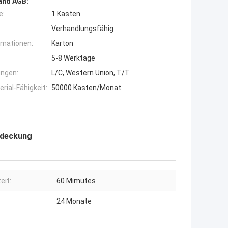
and AGB:
e:
1 Kasten
Verhandlungsfähig
rmationen:
Karton
5-8 Werktage
ngen:
L/C, Western Union, T/T
ial-Fähigkeit:
50000 Kasten/Monat
tdeckung
eit:
60 Mimutes
24 Monate