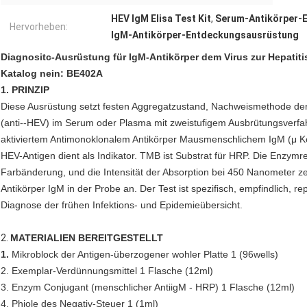
HEV IgM Elisa Test Kit
,
Serum-Antikörper-
Hervorheben:
IgM-Antikörper-Entdeckungsausrüstung
Diagnositc-Ausrüstung für IgM-Antikörper dem Virus zur Hepatiti
Katalog nein: BE402A
1. PRINZIP
Diese Ausrüstung setzt festen Aggregatzustand, Nachweismethode d
(anti--HEV) im Serum oder Plasma mit zweistufigem Ausbrütungsverfahr
aktiviertem Antimonoklonalem Antikörper Mausmenschlichem IgM (μ Ket
HEV-Antigen dient als Indikator. TMB ist Substrat für HRP. Die Enzymr
Farbänderung, und die Intensität der Absorption bei 450 Nanometer z
Antikörper IgM in der Probe an. Der Test ist spezifisch, empfindlich, re
Diagnose der frühen Infektions- und Epidemieübersicht.
2.
MATERIALIEN BEREITGESTELLT
1.
Mikroblock der Antigen-überzogener wohler Platte 1 (96wells)
2. Exemplar-Verdünnungsmittel 1 Flasche (12ml)
3. Enzym Conjugant (menschlicher AntiigM - HRP) 1 Flasche (12ml)
4. Phiole des Negativ-Steuer 1 (1ml)