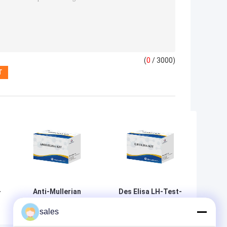
(
0
/ 3000)
-
Anti-Mullerian
Des Elisa LH-Test-
Hormon-Test
Streifen-ISO13485 PC
sales
Elisa Test Kit
Luteinisierungshormon-
BIOVANTION des
Test-der Ausrüstungs-