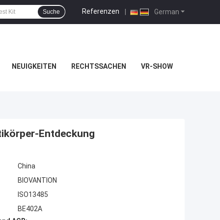
Referenzen
|
German
Suche
NEUIGKEITEN
RECHTSSACHEN
VR-SHOW
ntikörper-Entdeckung
China
BIOVANTION
ISO13485
BE402A