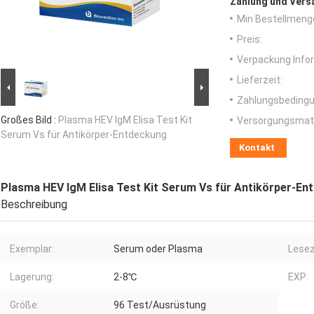
Zahlung und Vers
Min Bestellmeng
Preis:
Verpackung Info
Lieferzeit:
Zahlungsbedingu
Großes Bild :
Plasma HEV IgM Elisa Test Kit
Versorgungsmater
Serum Vs für Antikörper-Entdeckung
Kontakt
Plasma HEV IgM Elisa Test Kit Serum Vs für Antikörper-En
Beschreibung
Exemplar:
Serum oder Plasma
Lesez
Lagerung:
2-8℃
EXP:
Größe:
96 Test/Ausrüstung