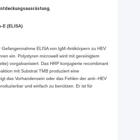
Entdeckungsausrüstung
,
s-E (ELISA)
er Gefangennahme ELISA von IgM-Antikörpern zu HEV
en ein. Polystyren microwell wird mit gereinigtem
te) vorgalvanisiert. Das HRP konjugierte recombinant
eaktion mit Substrat TMB produziert eine
eigt das Vorhandensein oder das Fehlen der anti--HEV
produzierbar und einfach zu benützen. Er ist für