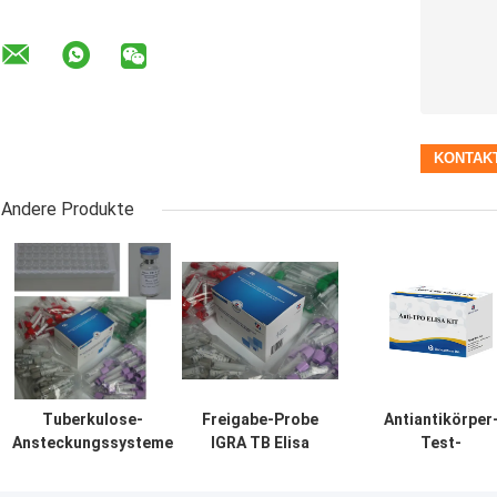
Andere Produkte
Tuberkulose-
Freigabe-Probe
Antiantikörper
Ansteckungssysteme
IGRA TB Elisa
Test-
mit einer langen
Test Kit
Ausrüstungen
Haltbarkeit und einer
Interferon
schilddrüsen-