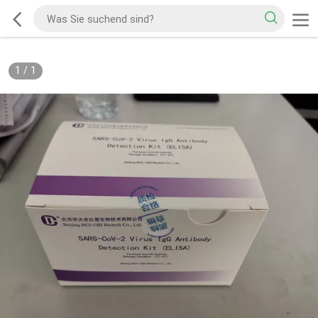
1
/
1