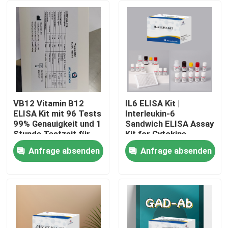
VB12 Vitamin B12
IL6 ELISA Kit |
ELISA Kit mit 96 Tests
Interleukin-6
99% Genauigkeit und 1
Sandwich ELISA Assay
Stunde Testzeit für
Kit for Cytokine
Vitaminmangelforschung
Quantitative Detection
Anfrage absenden
Anfrage absenden
in Biological Samples,
Heim
Serum, Plasma, Cell
Supernatant
Produkte
Über uns