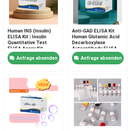
Werksbesichtigung
Human INS (Insulin)
Anti-GAD ELISA Kit
Qualitätskontrolle
ELISA Kit | Insulin
Human Glutamic Acid
Quantitative Test
Decarboxylase
ELISA Assay Kit,
Autoantibody ELISA
Kontakt mit uns
Sandwich ELISA For
KiT GAD-Ab / GAD65
Anfrage absenden
Anfrage absenden
Serum Plasma 96
Autoantibody Enzyme
Tests Laboratory
Linked
Research Reage
Immunosorbent Assay
Neuigkeiten
Test Kit
Rechtssachen
VR Show
ELISA Test Kit