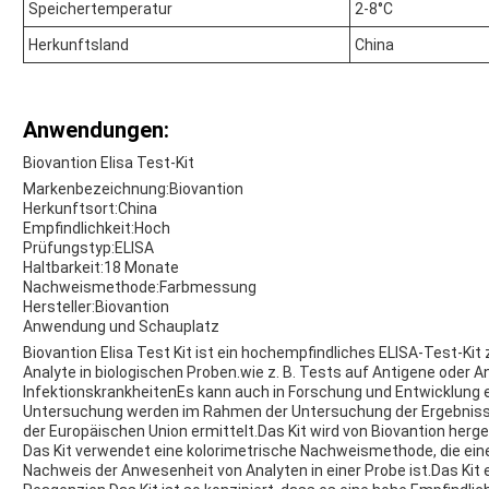
Speichertemperatur
2-8°C
Herkunftsland
China
Anwendungen:
Biovantion Elisa Test-Kit
Markenbezeichnung:
Biovantion
Herkunftsort:
China
Empfindlichkeit:
Hoch
Prüfungstyp:
ELISA
Haltbarkeit:
18 Monate
Nachweismethode:
Farbmessung
Hersteller:
Biovantion
Anwendung und Schauplatz
Biovantion Elisa Test Kit ist ein hochempfindliches ELISA-Test-K
Analyte in biologischen Proben.wie z. B. Tests auf Antigene ode
InfektionskrankheitenEs kann auch in Forschung und Entwicklung 
Untersuchung werden im Rahmen der Untersuchung der Ergebnisse
der Europäischen Union ermittelt.Das Kit wird von Biovantion herge
Das Kit verwendet eine kolorimetrische Nachweismethode, die ei
Nachweis der Anwesenheit von Analyten in einer Probe ist.Das Kit e