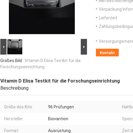
Min Bestellmenge
Verpackung Infor
Lieferzeit:
Zahlungsbedingu
Versorgungsmater
Kontakt
Großes Bild :
Vitamin D Elisa Testkit für die
Forschungseinrichtung
Vitamin D Elisa Testkit für die Forschungseinrichtung
Beschreibung
Größe des Kits:
96 Prüfungen
Haltba
Hersteller:
Biovantion
Speic
Format:
Ausrüstung
Zeit 