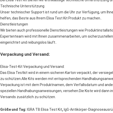
Bei Elisa Test Kit bieten wir erstklassige technische Unterstützung u
Technische Unterstützung
Unser technischer Support ist rund um die Uhr zur Verfügung, um Ihnen
helfen, das Beste aus Ihrem Elisa Test Kit Produkt zu machen..
Dienstleistungen
Wir bieten auch professionelle Dienstleistungen wie Produktinstalla
Expertenteam wird mit Ihnen zusammenarbeiten, um sicherzustellen,
eingerichtet und reibungslos läuft..
Verpackung und Versand:
Elisa-Test-Kit Verpackung und Versand:
Das Elisa Testkit wird in einem sicheren Karton verpackt, der versieg
zu schützen.Alle Kits werden mit entsprechenden Handhabungsanweis
Verpackung ist mit dem Produktnamen, dem Verfallsdatum und andere
speziellen Handhabungsanweisungen, versehen.Die Kiste wird dann in
Versands zusätzlich zu schützen.
,
Größe und Tag:
IGRA TB Elisa Test Kit
IgG-Antikörper-Diagnoseausr