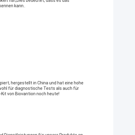
hkeit hat,Dies bedeutet, dass es das
kennen kann..
piert, hergestellt in China und hat eine hohe
wohl für diagnostische Tests als auch für
Kit von Biovantion noch heute!