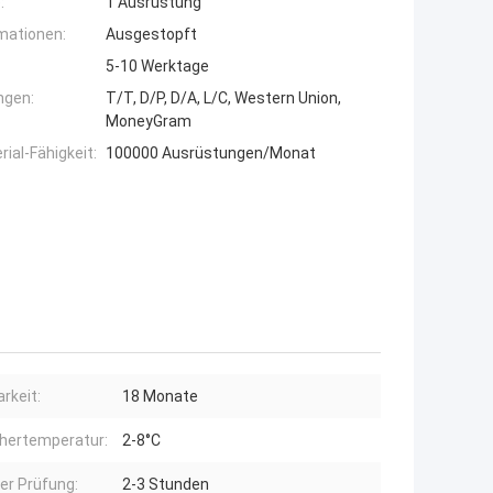
:
1 Ausrüstung
mationen:
Ausgestopft
5-10 Werktage
ngen:
T/T, D/P, D/A, L/C, Western Union,
MoneyGram
ial-Fähigkeit:
100000 Ausrüstungen/Monat
rkeit:
18 Monate
hertemperatur:
2-8°C
der Prüfung:
2-3 Stunden