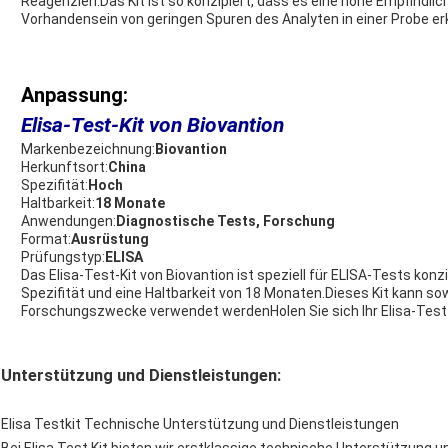
Reagenzien.Das Kit ist so konzipiert, dass es eine hohe Empfindlic
Vorhandensein von geringen Spuren des Analyten in einer Probe er
Anpassung:
Elisa-Test-Kit von Biovantion
Markenbezeichnung:
Biovantion
Herkunftsort:
China
Spezifität:
Hoch
Haltbarkeit:
18 Monate
Anwendungen:
Diagnostische Tests, Forschung
Format:
Ausrüstung
Prüfungstyp:
ELISA
Das Elisa-Test-Kit von Biovantion ist speziell für ELISA-Tests konzi
Spezifität und eine Haltbarkeit von 18 Monaten.Dieses Kit kann so
Forschungszwecke verwendet werdenHolen Sie sich Ihr Elisa-Test-
Unterstützung und Dienstleistungen:
Elisa Testkit Technische Unterstützung und Dienstleistungen