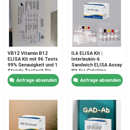
VB12 Vitamin B12
IL6 ELISA Kit |
ELISA Kit mit 96 Tests
Interleukin-6
99% Genauigkeit und 1
Sandwich ELISA Assay
Stunde Testzeit für
Kit for Cytokine
Vitaminmangelforschung
Quantitative Detection
Anfrage absenden
Anfrage absenden
in Biological Samples,
Serum, Plasma, Cell
Heim
Supernatant
Produkte
Über uns