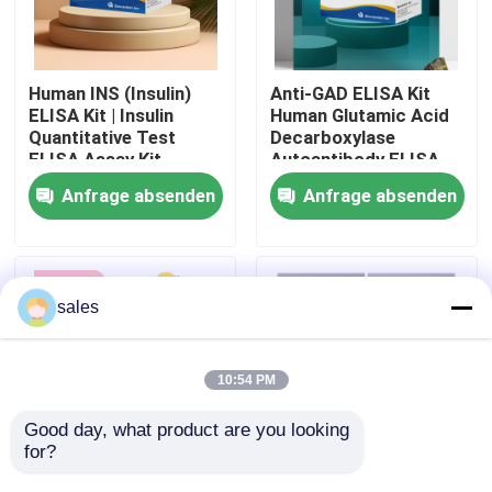
Werksbesichtigung
Human INS (Insulin)
Anti-GAD ELISA Kit
ELISA Kit | Insulin
Human Glutamic Acid
Qualitätskontrolle
Quantitative Test
Decarboxylase
ELISA Assay Kit,
Autoantibody ELISA
Sandwich ELISA For
KiT GAD-Ab / GAD65
Anfrage absenden
Anfrage absenden
Kontakt mit uns
Serum Plasma 96
Autoantibody Enzyme
Tests Laboratory
Linked
Research Reage
Immunosorbent Assay
Test Kit
Neuigkeiten
sales
Rechtssachen
10:54 PM
VR Show
Good day, what product are you looking 
for?
Human Brucella
Thyroid Stimulating
ELISA Test Kit