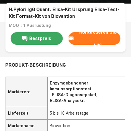
H.Pylori IgG Quant. Elisa-Kit Ursprung Elisa-Test-
Kit Format-Kit von Biovantion
MOQ：1 Ausrüstung
Kontaktieren Sie
Bestpreis
uns
PRODUKT-BESCHREIBUNG
Enzymgebundener
Immunsorptionstest
Markieren:
,
ELISA-Diagnosepaket
,
ELISA-Analysekit
Lieferzeit
5 bis 10 Arbeitstage
Markenname
Biovantion