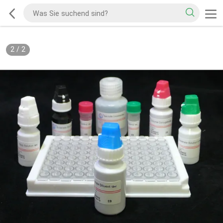
2
/
2