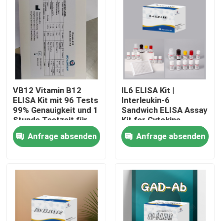
VB12 Vitamin B12
IL6 ELISA Kit |
ELISA Kit mit 96 Tests
Interleukin-6
99% Genauigkeit und 1
Sandwich ELISA Assay
Stunde Testzeit für
Kit for Cytokine
Vitaminmangelforschung
Quantitative Detection
Anfrage absenden
Anfrage absenden
in Biological Samples,
Serum, Plasma, Cell
Heim
Supernatant
Produkte
Über uns