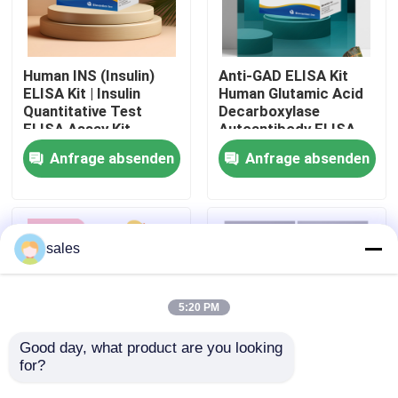
Werksbesichtigung
Human INS (Insulin)
Anti-GAD ELISA Kit
ELISA Kit | Insulin
Human Glutamic Acid
Qualitätskontrolle
Quantitative Test
Decarboxylase
ELISA Assay Kit,
Autoantibody ELISA
Sandwich ELISA For
KiT GAD-Ab / GAD65
Anfrage absenden
Anfrage absenden
Kontakt mit uns
Serum Plasma 96
Autoantibody Enzyme
Tests Laboratory
Linked
Research Reage
Immunosorbent Assay
Test Kit
Neuigkeiten
sales
Rechtssachen
5:20 PM
VR Show
Good day, what product are you looking 
for?
Human Brucella
Thyroid Stimulating
ELISA Test Kit