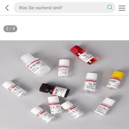
2
/
4