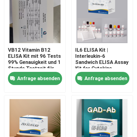
VB12 Vitamin B12
IL6 ELISA Kit |
ELISA Kit mit 96 Tests
Interleukin-6
99% Genauigkeit und 1
Sandwich ELISA Assay
Stunde Testzeit für
Kit for Cytokine
Vitaminmangelforschung
Quantitative Detection
Anfrage absenden
Anfrage absenden
in Biological Samples,
Serum, Plasma, Cell
Supernatant
Heim
Produkte
Über uns