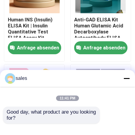
Werksbesichtigung
Human INS (Insulin)
Anti-GAD ELISA Kit
ELISA Kit | Insulin
Human Glutamic Acid
Quantitative Test
Decarboxylase
Qualitätskontrolle
ELISA Assay Kit,
Autoantibody ELISA
Sandwich ELISA For
KiT GAD-Ab / GAD65
Anfrage absenden
Anfrage absenden
Serum Plasma 96
Autoantibody Enzyme
Kontakt mit uns
Tests Laboratory
Linked
Research Reage
Immunosorbent Assay
Test Kit
Neuigkeiten
sales
Rechtssachen
11:41 PM
Good day, what product are you looking 
VR Show
for?
Human Brucella
Thyroid Stimulating
IgG/IgM Antibody
Hormone Thyrotropin
ELISA Test Kit