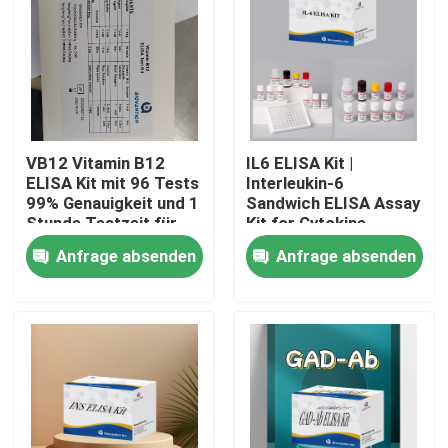
VB12 Vitamin B12
IL6 ELISA Kit |
ELISA Kit mit 96 Tests
Interleukin-6
99% Genauigkeit und 1
Sandwich ELISA Assay
Stunde Testzeit für
Kit for Cytokine
Vitaminmangelforschung
Quantitative Detection
Anfrage absenden
Anfrage absenden
in Biological Samples,
Serum, Plasma, Cell
Supernatant
Heim
Produkte
Über uns