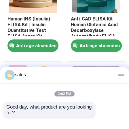
Werksbesichtigung
Human INS (Insulin)
Anti-GAD ELISA Kit
ELISA Kit | Insulin
Human Glutamic Acid
Quantitative Test
Decarboxylase
Qualitätskontrolle
ELISA Assay Kit,
Autoantibody ELISA
Sandwich ELISA For
KiT GAD-Ab / GAD65
Anfrage absenden
Anfrage absenden
Serum Plasma 96
Autoantibody Enzyme
Kontakt mit uns
Tests Laboratory
Linked
Research Reage
Immunosorbent Assay
Test Kit
Neuigkeiten
sales
Rechtssachen
2:02 PM
Good day, what product are you looking 
VR Show
for?
Human Brucella
Thyroid Stimulating
IgG/IgM Antibody
Hormone Thyrotropin
ELISA Test Kit