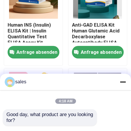
Werksbesichtigung
Human INS (Insulin)
Anti-GAD ELISA Kit
ELISA Kit | Insulin
Human Glutamic Acid
Qualitätskontrolle
Quantitative Test
Decarboxylase
ELISA Assay Kit,
Autoantibody ELISA
Sandwich ELISA For
KiT GAD-Ab / GAD65
Anfrage absenden
Anfrage absenden
Kontakt mit uns
Serum Plasma 96
Autoantibody Enzyme
Tests Laboratory
Linked
Research Reage
Immunosorbent Assay
Test Kit
Neuigkeiten
sales
Rechtssachen
4:18 AM
VR Show
Good day, what product are you looking 
for?
Human Brucella
Thyroid Stimulating
ELISA Test Kit