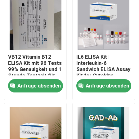
VB12 Vitamin B12
IL6 ELISA Kit |
ELISA Kit mit 96 Tests
Interleukin-6
99% Genauigkeit und 1
Sandwich ELISA Assay
Stunde Testzeit für
Kit for Cytokine
Vitaminmangelforschung
Quantitative Detection
Anfrage absenden
Anfrage absenden
in Biological Samples,
Serum, Plasma, Cell
Heim
Supernatant
Produkte
Über uns