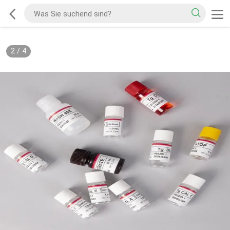
2
/
4