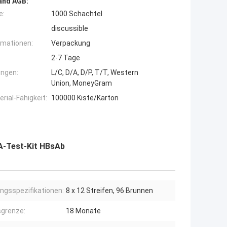
and AGB:
e:
1000 Schachtel
discussible
rmationen:
Verpackung
2-7 Tage
ngen:
L/C, D/A, D/P, T/T, Western
Union, MoneyGram
ial-Fähigkeit:
100000 Kiste/Karton
A-Test-Kit HBsAb
ngsspezifikationen:
8 x 12 Streifen, 96 Brunnen
grenze:
18 Monate