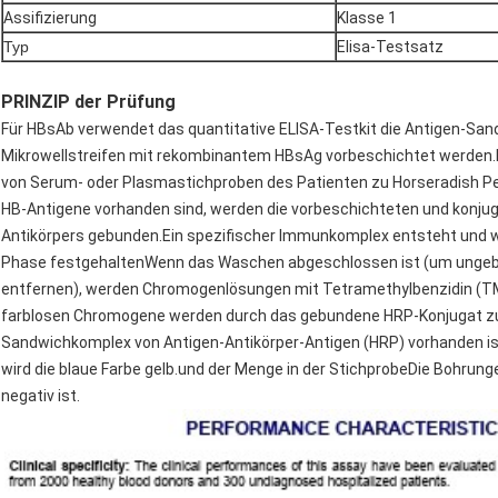
Assifizierung
Klasse 1
Typ
Elisa-Testsatz
PRINZIP der Prüfung
Für HBsAb verwendet das quantitative ELISA-Testkit die Antigen-Sand
Mikrowellstreifen mit rekombinantem HBsAg vorbeschichtet werden.D
von Serum- oder Plasmastichproben des Patienten zu Horseradish Pe
HB-Antigene vorhanden sind, werden die vorbeschichteten und konjug
Antikörpers gebunden.Ein spezifischer Immunkomplex entsteht und w
Phase festgehaltenWenn das Waschen abgeschlossen ist (um unge
entfernen), werden Chromogenlösungen mit Tetramethylbenzidin (TM
farblosen Chromogene werden durch das gebundene HRP-Konjugat zu 
Sandwichkomplex von Antigen-Antikörper-Antigen (HRP) vorhanden i
wird die blaue Farbe gelb.und der Menge in der StichprobeDie Bohrung
negativ ist.