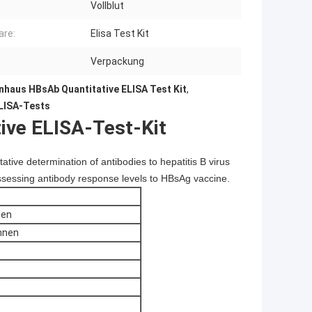
Vollblut
are:
Elisa Test Kit
Verpackung
nhaus HBsAb Quantitative ELISA Test Kit
,
LISA-Tests
ive ELISA-Test-Kit
ative determination of antibodies to hepatitis B virus
ssessing antibody response levels to HBsAg vaccine.
den
unnen