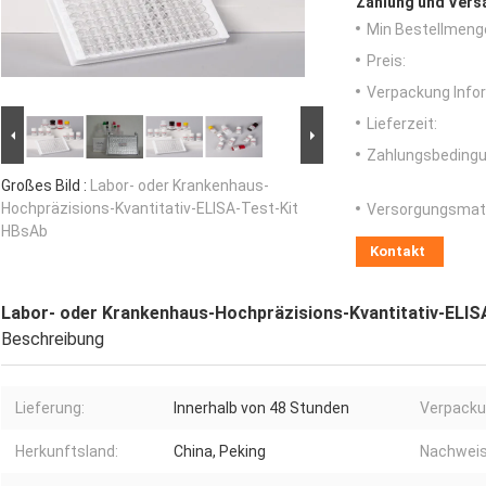
Zahlung und Vers
Min Bestellmeng
Preis:
Verpackung Info
Lieferzeit:
Zahlungsbedingu
Großes Bild :
Labor- oder Krankenhaus-
Hochpräzisions-Kvantitativ-ELISA-Test-Kit
Versorgungsmater
HBsAb
Kontakt
Labor- oder Krankenhaus-Hochpräzisions-Kvantitativ-ELIS
Beschreibung
Lieferung:
Innerhalb von 48 Stunden
Verpacku
Herkunftsland:
China, Peking
Nachweis