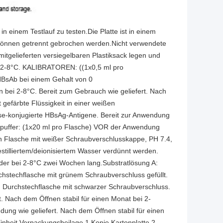
n einem Testlauf zu testen.Die Platte ist in einem
n können getrennt gebrochen werden.Nicht verwendete
tgelieferten versiegelbaren Plastiksack legen und
ei 2-8°C. KALIBRATOREN: ((1x0,5 ml pro
HBsAb bei einem Gehalt von 0
 bei 2-8°C. Bereit zum Gebrauch wie geliefert. Nach
gefärbte Flüssigkeit in einer weißen
ase-konjugierte HBsAg-Antigene. Bereit zur Anwendung
chpuffer: (1x20 ml pro Flasche) VOR der Anwendung
n Flasche mit weißer Schraubverschlusskappe, PH 7.4,
tilliertem/deionisiertem Wasser verdünnt werden.
der bei 2-8°C zwei Wochen lang.Substratlösung A:
rchstechflasche mit grünem Schraubverschluss gefüllt.
en Durchstechflasche mit schwarzer Schraubverschluss.
. Nach dem Öffnen stabil für einen Monat bei 2-
ng wie geliefert. Nach dem Öffnen stabil für einen
inheit Verpackungsbeilage 1 Kopie Kartonplatte 2