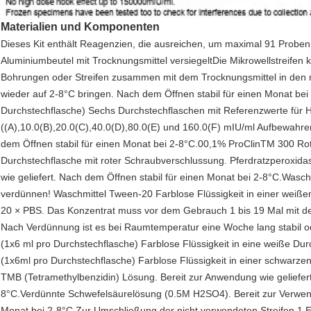
Materialien und Komponenten
Dieses Kit enthält Reagenzien, die ausreichen, um maximal 91 Proben i
Aluminiumbeutel mit Trocknungsmittel versiegeltDie Mikrowellstreife
Bohrungen oder Streifen zusammen mit dem Trocknungsmittel in den mi
wieder auf 2-8°C bringen. Nach dem Öffnen stabil für einen Monat b
Durchstechflasche) Sechs Durchstechflaschen mit Referenzwerte für 
((A),10.0(B),20.0(C),40.0(D),80.0(E) und 160.0(F) mIU/ml Aufbewahren
dem Öffnen stabil für einen Monat bei 2-8°C.00,1% ProClinTM 300 Rot 
Durchstechflasche mit roter Schraubverschlussung. Pferdratzperoxid
wie geliefert. Nach dem Öffnen stabil für einen Monat bei 2-8°C.Was
verdünnen! Waschmittel Tween-20 Farblose Flüssigkeit in einer weiße
20 × PBS. Das Konzentrat muss vor dem Gebrauch 1 bis 19 Mal mit des
Nach Verdünnung ist es bei Raumtemperatur eine Woche lang stabil o
(1x6 ml pro Durchstechflasche) Farblose Flüssigkeit in eine weiße Du
(1x6ml pro Durchstechflasche) Farblose Flüssigkeit in einer schwarz
TMB (Tetramethylbenzidin) Lösung. Bereit zur Anwendung wie geliefert
8°C.Verdünnte Schwefelsäurelösung (0.5M H2SO4). Bereit zur Verwendu
Monat bei 2-8°C.Zur Umschließung der nicht verwendeten Streifen 1 E