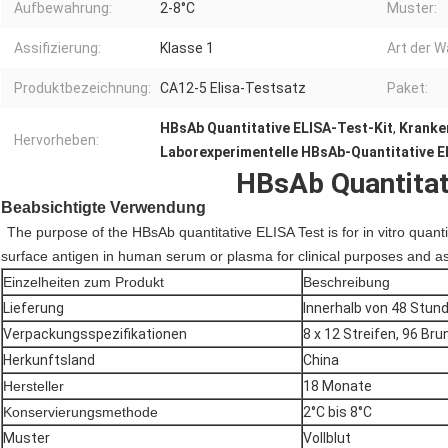
Aufbewahrung:
2-8°C
Muster:
Assifizierung:
Klasse 1
Art der W
Produktbezeichnung:
CA12-5 Elisa-Testsatz
Paket:
HBsAb Quantitative ELISA-Test-Kit
,
Kranke
Hervorheben:
Laborexperimentelle HBsAb-Quantitative E
HBsAb Quantitat
Beabsichtigte Verwendung
The purpose of the HBsAb quantitative ELISA Test is for in vitro quantit
surface antigen in human serum or plasma for clinical purposes and a
Einzelheiten zum Produkt
Beschreibung
Lieferung
Innerhalb von 48 Stun
Verpackungsspezifikationen
8 x 12 Streifen, 96 Br
Herkunftsland
China
Hersteller
18 Monate
Konservierungsmethode
2°C bis 8°C
Muster
Vollblut