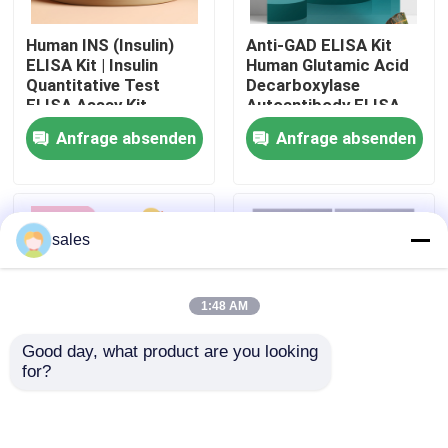
Human INS (Insulin)
Anti-GAD ELISA Kit
Werksbesichtigung
ELISA Kit | Insulin
Human Glutamic Acid
Quantitative Test
Decarboxylase
ELISA Assay Kit,
Autoantibody ELISA
Qualitätskontrolle
Sandwich ELISA For
KiT GAD-Ab / GAD65
Anfrage absenden
Anfrage absenden
Serum Plasma 96
Autoantibody Enzyme
Tests Laboratory
Linked
Kontakt mit uns
Research Reage
Immunosorbent Assay
Test Kit
sales
Neuigkeiten
1:48 AM
Rechtssachen
Good day, what product are you looking 
for?
VR Show
Human Brucella
Thyroid Stimulating
IgG/IgM Antibody
Hormone Thyrotropin
ELISA Kit Brucellosis
TSH ELISA Test Kit
ELISA Test Kit