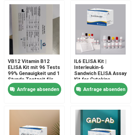
VB12 Vitamin B12
IL6 ELISA Kit |
ELISA Kit mit 96 Tests
Interleukin-6
99% Genauigkeit und 1
Sandwich ELISA Assay
Stunde Testzeit für
Kit for Cytokine
Vitaminmangelforschung
Quantitative Detection
Anfrage absenden
Anfrage absenden
in Biological Samples,
Heim
Serum, Plasma, Cell
Supernatant
Produkte
Über uns