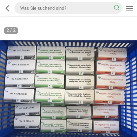
2
/
2