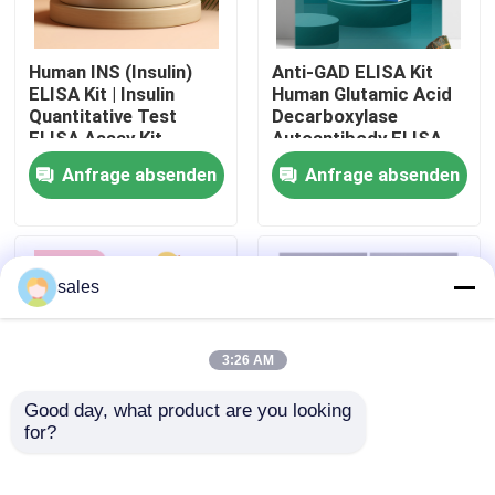
Werksbesichtigung
Human INS (Insulin)
Anti-GAD ELISA Kit
ELISA Kit | Insulin
Human Glutamic Acid
Quantitative Test
Decarboxylase
Qualitätskontrolle
ELISA Assay Kit,
Autoantibody ELISA
Sandwich ELISA For
KiT GAD-Ab / GAD65
Anfrage absenden
Anfrage absenden
Serum Plasma 96
Autoantibody Enzyme
Kontakt mit uns
Tests Laboratory
Linked
Research Reage
Immunosorbent Assay
Test Kit
Neuigkeiten
sales
Rechtssachen
3:26 AM
Good day, what product are you looking 
VR Show
for?
Human Brucella
Thyroid Stimulating
IgG/IgM Antibody
Hormone Thyrotropin
ELISA Test Kit