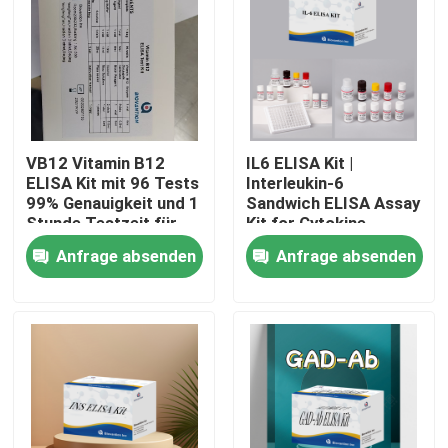
VB12 Vitamin B12
IL6 ELISA Kit |
ELISA Kit mit 96 Tests
Interleukin-6
99% Genauigkeit und 1
Sandwich ELISA Assay
Stunde Testzeit für
Kit for Cytokine
Vitaminmangelforschung
Quantitative Detection
Anfrage absenden
Anfrage absenden
in Biological Samples,
Serum, Plasma, Cell
Supernatant
Heim
Produkte
Über uns