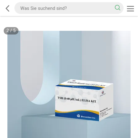
2
/
5