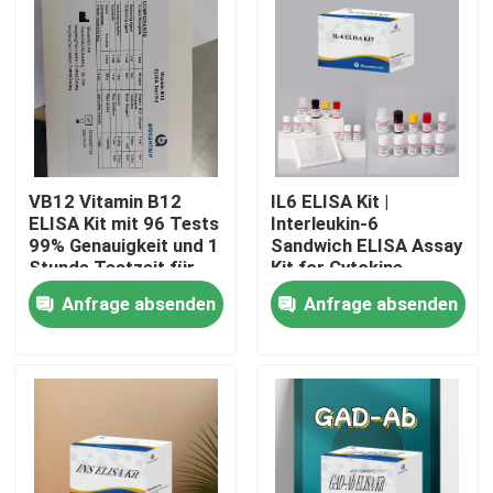
VB12 Vitamin B12
IL6 ELISA Kit |
ELISA Kit mit 96 Tests
Interleukin-6
99% Genauigkeit und 1
Sandwich ELISA Assay
Stunde Testzeit für
Kit for Cytokine
Vitaminmangelforschung
Quantitative Detection
Anfrage absenden
Anfrage absenden
in Biological Samples,
Serum, Plasma, Cell
Heim
Supernatant
Produkte
Über uns