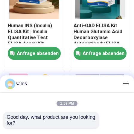
Werksbesichtigung
Human INS (Insulin)
Anti-GAD ELISA Kit
ELISA Kit | Insulin
Human Glutamic Acid
Qualitätskontrolle
Quantitative Test
Decarboxylase
ELISA Assay Kit,
Autoantibody ELISA
Sandwich ELISA For
KiT GAD-Ab / GAD65
Anfrage absenden
Anfrage absenden
Kontakt mit uns
Serum Plasma 96
Autoantibody Enzyme
Tests Laboratory
Linked
Research Reage
Immunosorbent Assay
Test Kit
Neuigkeiten
sales
Rechtssachen
1:59 PM
VR Show
Good day, what product are you looking 
for?
Human Brucella
Thyroid Stimulating
ELISA Test Kit