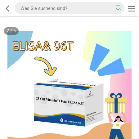
2
/
6