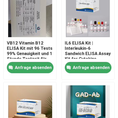
VB12 Vitamin B12
IL6 ELISA Kit |
ELISA Kit mit 96 Tests
Interleukin-6
99% Genauigkeit und 1
Sandwich ELISA Assay
Stunde Testzeit für
Kit for Cytokine
Vitaminmangelforschung
Quantitative Detection
Anfrage absenden
Anfrage absenden
in Biological Samples,
Serum, Plasma, Cell
Supernatant
Heim
Produkte
Über uns