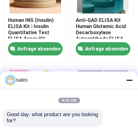
Werksbesichtigung
Human INS (Insulin)
Anti-GAD ELISA Kit
ELISA Kit | Insulin
Human Glutamic Acid
Quantitative Test
Decarboxylase
Qualitätskontrolle
ELISA Assay Kit,
Autoantibody ELISA
Sandwich ELISA For
KiT GAD-Ab / GAD65
Anfrage absenden
Anfrage absenden
Serum Plasma 96
Autoantibody Enzyme
Kontakt mit uns
Tests Laboratory
Linked
Research Reage
Immunosorbent Assay
Test Kit
Neuigkeiten
sales
Rechtssachen
6:10 AM
Good day, what product are you looking 
VR Show
for?
Human Brucella
Thyroid Stimulating
IgG/IgM Antibody
Hormone Thyrotropin
ELISA Test Kit