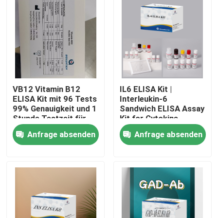
VB12 Vitamin B12
IL6 ELISA Kit |
ELISA Kit mit 96 Tests
Interleukin-6
99% Genauigkeit und 1
Sandwich ELISA Assay
Stunde Testzeit für
Kit for Cytokine
Vitaminmangelforschung
Quantitative Detection
Anfrage absenden
Anfrage absenden
in Biological Samples,
Serum, Plasma, Cell
Heim
Supernatant
Produkte
Über uns