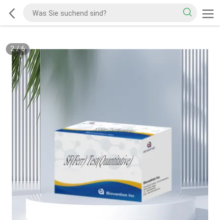
2
/
6