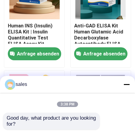
Werksbesichtigung
Human INS (Insulin)
Anti-GAD ELISA Kit
ELISA Kit | Insulin
Human Glutamic Acid
Qualitätskontrolle
Quantitative Test
Decarboxylase
ELISA Assay Kit,
Autoantibody ELISA
Sandwich ELISA For
KiT GAD-Ab / GAD65
Anfrage absenden
Anfrage absenden
Kontakt mit uns
Serum Plasma 96
Autoantibody Enzyme
Tests Laboratory
Linked
Research Reage
Immunosorbent Assay
Test Kit
Neuigkeiten
sales
Rechtssachen
3:38 PM
VR Show
Good day, what product are you looking 
for?
Human Brucella
Thyroid Stimulating
ELISA Test Kit