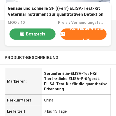
Genaue und schnelle SF ((Ferr) ELISA-Test-Kit
Veterinärinstrument zur quantitativen Detektion
von Serumferritin
MOQ：10
Preis：Verhandlungsfähig
Kontaktieren Sie
Bestpreis
uns
PRODUKT-BESCHREIBUNG
Serumferritin-ELISA-Test-Kit
,
Tierärztliche ELISA-Prüfgerät
,
Markieren:
ELISA-Test-Kit für die quantitative
Erkennung
Herkunftsort
China
Lieferzeit
7 bis 15 Tage