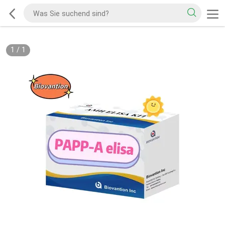
1
/
1