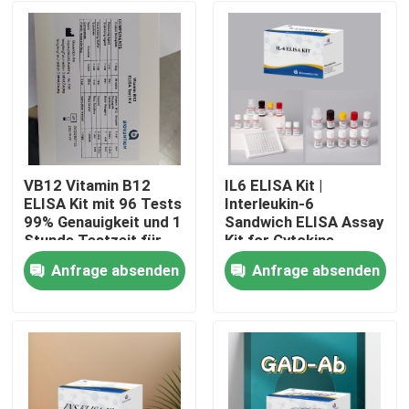
VB12 Vitamin B12
IL6 ELISA Kit |
ELISA Kit mit 96 Tests
Interleukin-6
99% Genauigkeit und 1
Sandwich ELISA Assay
Stunde Testzeit für
Kit for Cytokine
Vitaminmangelforschung
Quantitative Detection
Anfrage absenden
Anfrage absenden
in Biological Samples,
Heim
Serum, Plasma, Cell
Supernatant
Produkte
Über uns