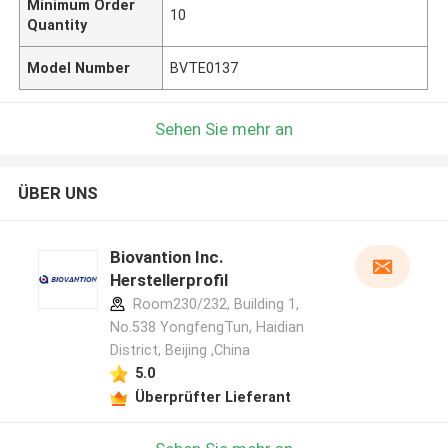
Minimum Order
10
Quantity
Model Number
BVTE0137
Sehen Sie mehr an
ÜBER UNS
Biovantion Inc.
Herstellerprofil
Room230/232, Building 1,
No.538 YongfengTun, Haidian
District, Beijing ,China
5.0
Überprüfter Lieferant