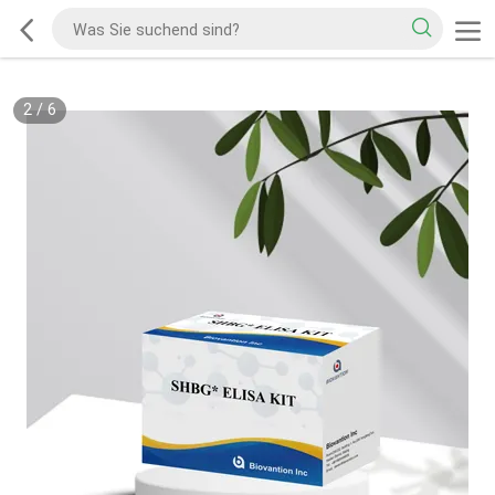
2
/
6