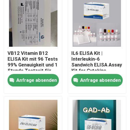
VB12 Vitamin B12
IL6 ELISA Kit |
ELISA Kit mit 96 Tests
Interleukin-6
99% Genauigkeit und 1
Sandwich ELISA Assay
Stunde Testzeit für
Kit for Cytokine
Vitaminmangelforschung
Quantitative Detection
Anfrage absenden
Anfrage absenden
in Biological Samples,
Serum, Plasma, Cell
Heim
Supernatant
Produkte
Über uns