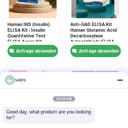
Werksbesichtigung
Human INS (Insulin)
Anti-GAD ELISA Kit
ELISA Kit | Insulin
Human Glutamic Acid
Qualitätskontrolle
Quantitative Test
Decarboxylase
ELISA Assay Kit,
Autoantibody ELISA
Sandwich ELISA For
KiT GAD-Ab / GAD65
Anfrage absenden
Anfrage absenden
Kontakt mit uns
Serum Plasma 96
Autoantibody Enzyme
Tests Laboratory
Linked
Research Reage
Immunosorbent Assay
Test Kit
Neuigkeiten
sales
Rechtssachen
10:39 AM
VR Show
Good day, what product are you looking 
for?
Human Brucella
Thyroid Stimulating
ELISA Test Kit